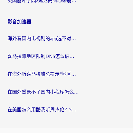
英国崩坏学园2延迟高到心态崩？海外党国服游戏加速终极指南
影音加速器
海外看国内电视剧的app选不对？这份回国加速器避坑指南帮你流畅追剧
喜马拉雅地区限制DNS怎么破？海外党听国内音乐听书的终极解决方案
在海外听喜马拉雅总提示“地区限制”？3步轻松解除+听国内音乐全攻略
在国外登录不了国内小程序怎么办？选对回国加速器，轻松解锁国内资源
在美国怎么用酷我听周杰伦？3步搞定海外听歌难题