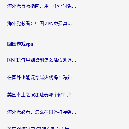
海外党自救指南：用一个小时免费加速器，轻松打破国内资源访问壁垒？
海外党必看：中国VPN免费真的靠谱吗？手把手教你选对回国加速器
回国游戏vpn
国外玩流星蝴蝶剑怎么降低延迟？海外党必看的加速秘籍（含欧洲鸣潮&彩虹岛优化攻略）
在国外也能玩穿越火线吗？海外玩家国服游戏畅玩终极指南
美国率土之滨加速器哪个好？海外党国服游戏畅玩终极指南（附多游戏解决方案）
海外党必看：怎么在国外打弹弹堂不卡？番茄加速器亲测指南