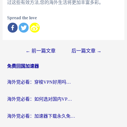
过这些有效方法,您的海外生活将更加丰富多彩。
Spread the love
文
←
前一篇文章
后一篇文章
→
章
免费回国加速器
导
航
海外党必看：穿梭VPN好用吗？和云帆VPN对比哪个回国效果更好？附真实测评+避坑指南
海外党必看：如何选对国内VPN，实现无缝访问国内资源？
海外党必看：加速器下载永久免费版真的存在吗？教你无缝访问国内资源的正确姿势