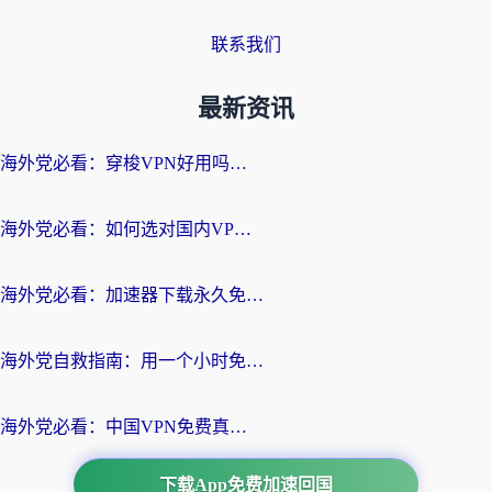
联系我们
最新资讯
海外党必看：穿梭VPN好用吗？和云帆VPN对比哪个回国效果更好？附真实测评+避坑指南
海外党必看：如何选对国内VPN，实现无缝访问国内资源？
海外党必看：加速器下载永久免费版真的存在吗？教你无缝访问国内资源的正确姿势
海外党自救指南：用一个小时免费加速器，轻松打破国内资源访问壁垒？
海外党必看：中国VPN免费真的靠谱吗？手把手教你选对回国加速器
下载App免费加速回国