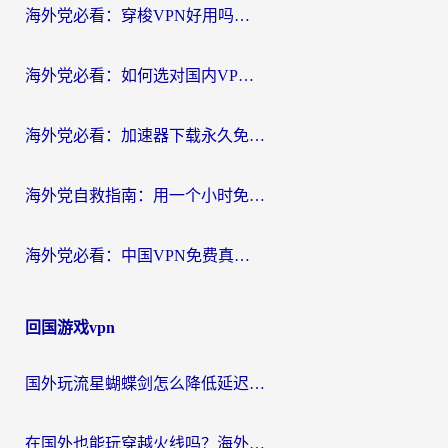
海外党必看：穿梭VPN好用吗？和云帆VPN对比哪个回国效果更好？附真实测评+避坑指南
海外党必看：如何选对国内VPN，实现无缝访问国内资源？
海外党必看：加速器下载永久免费版真的存在吗？教你无缝访问国内资源的正确姿势
海外党自救指南：用一个小时免费加速器，轻松打破国内资源访问壁垒？
海外党必看：中国VPN免费真的靠谱吗？手把手教你选对回国加速器
回国游戏vpn
国外玩流星蝴蝶剑怎么降低延迟？海外党必看的加速秘籍（含欧洲鸣潮&彩虹岛优化攻略）
在国外也能玩穿越火线吗？海外玩家国服游戏畅玩终极指南