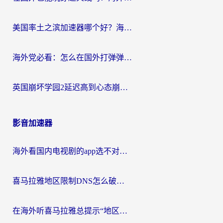
美国率土之滨加速器哪个好？海外党国服游戏畅玩终极指南（附多游戏解决方案）
海外党必看：怎么在国外打弹弹堂不卡？番茄加速器亲测指南
英国崩坏学园2延迟高到心态崩？海外党国服游戏加速终极指南
影音加速器
海外看国内电视剧的app选不对？这份回国加速器避坑指南帮你流畅追剧
喜马拉雅地区限制DNS怎么破？海外党听国内音乐听书的终极解决方案
在海外听喜马拉雅总提示“地区限制”？3步轻松解除+听国内音乐全攻略