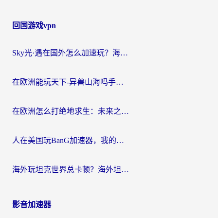
回国游戏vpn
Sky光·遇在国外怎么加速玩？海外党亲测有效的国服游戏加速指南
在欧洲能玩天下-异兽山海吗手游？海外玩家的加速器生存指南
在欧洲怎么打绝地求生：未来之役不卡？留学生亲测的加速器避坑指南
人在美国玩BanG加速器，我的延迟终于绿了
海外玩坦克世界总卡顿？海外坦克世界加速器有哪些？实测好用的选择在这里
影音加速器