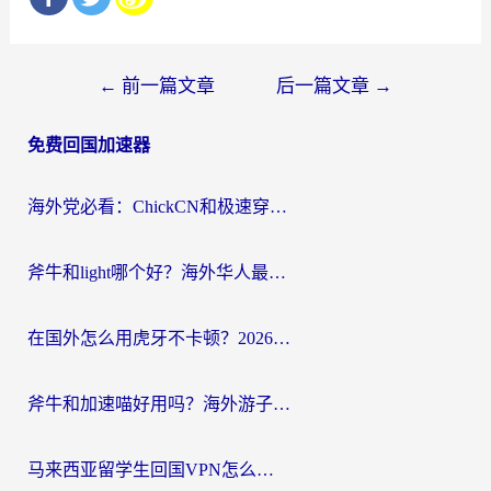
文
←
前一篇文章
后一篇文章
→
章
免费回国加速器
导
航
海外党必看：ChickCN和极速穿梭VPN好用吗？3招教你选对回国加速器无缝刷国内资源
斧牛和light哪个好？海外华人最关心的回国加速器选择难题，一篇讲透
在国外怎么用虎牙不卡顿？2026海外华人亲测有效的回国加速器选择指南
斧牛和加速喵好用吗？海外游子的真实选择困境
马来西亚留学生回国VPN怎么选？3个避坑点+1款实测好用的加速器推荐