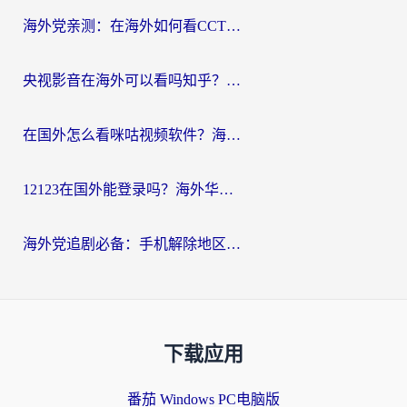
海外党亲测：在海外如何看CCTV？告别“仅限大陆播放”的实用指南
央视影音在海外可以看吗知乎？留学生亲测：3步解决地域限制+追剧自由
在国外怎么看咪咕视频软件？海外党亲测有效的回国加速方案
12123在国外能登录吗？海外华人必看的回国加速实用指南
海外党追剧必备：手机解除地区限制app怎么选？解决央视视频&国内剧地区限制全指南
下载应用
番茄 Windows PC电脑版