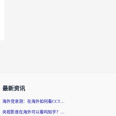
最新资讯
海外党亲测：在海外如何看CCTV？告别“仅限大陆播放”的实用指南
央视影音在海外可以看吗知乎？留学生亲测：3步解决地域限制+追剧自由