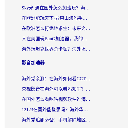
Sky光·遇在国外怎么加速玩？海外党亲测有效的国服游戏加速指南
在欧洲能玩天下-异兽山海吗手游？海外玩家的加速器生存指南
在欧洲怎么打绝地求生：未来之役不卡？留学生亲测的加速器避坑指南
人在美国玩BanG加速器，我的延迟终于绿了
海外玩坦克世界总卡顿？海外坦克世界加速器有哪些？实测好用的选择在这里
影音加速器
海外党亲测：在海外如何看CCTV？告别“仅限大陆播放”的实用指南
央视影音在海外可以看吗知乎？留学生亲测：3步解决地域限制+追剧自由
在国外怎么看咪咕视频软件？海外党亲测有效的回国加速方案
12123在国外能登录吗？海外华人必看的回国加速实用指南
海外党追剧必备：手机解除地区限制app怎么选？解决央视视频&国内剧地区限制全指南