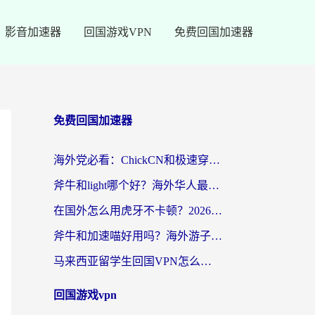
影音加速器
回国游戏VPN
免费回国加速器
免费回国加速器
海外党必看：ChickCN和极速穿梭VPN好用吗？3招教你选对回国加速器无缝刷国内资源
斧牛和light哪个好？海外华人最关心的回国加速器选择难题，一篇讲透
在国外怎么用虎牙不卡顿？2026海外华人亲测有效的回国加速器选择指南
斧牛和加速喵好用吗？海外游子的真实选择困境
马来西亚留学生回国VPN怎么选？3个避坑点+1款实测好用的加速器推荐
回国游戏vpn