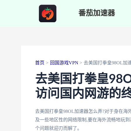
跳
番茄加速器
至
内
容
首页
回国游戏VPN
去美国打拳皇98OL加
去美国打拳皇98
访问国内网游的
去美国打拳皇98OL加速器怎么弄?对于身在海
及一些地区性的网络限制,要在海外流畅地玩到
个问题就迎刃而解了。