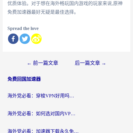
优质体验。对于想在海外畅玩国内游戏的玩家来说,原神
免费加速器最好无疑是最佳选择。
Spread the love
文
←
前一篇文章
后一篇文章
→
章
免费回国加速器
导
航
海外党必看：穿梭VPN好用吗？和云帆VPN对比哪个回国效果更好？附真实测评+避坑指南
海外党必看：如何选对国内VPN，实现无缝访问国内资源？
海外党必看：加速器下载永久免费版真的存在吗？教你无缝访问国内资源的正确姿势