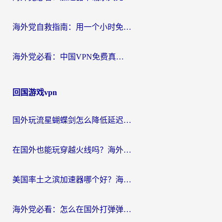
海外党自救指南：用一个小时免费加速器，轻松打破国内资源访问壁垒？
海外党必看：中国VPN免费真的靠谱吗？手把手教你选对回国加速器
回国游戏vpn
国外玩流星蝴蝶剑怎么降低延迟？海外党必看的加速秘籍（含欧洲鸣潮&彩虹岛优化攻略）
在国外也能玩穿越火线吗？海外玩家国服游戏畅玩终极指南
美国率土之滨加速器哪个好？海外党国服游戏畅玩终极指南（附多游戏解决方案）
海外党必看：怎么在国外打弹弹堂不卡？番茄加速器亲测指南