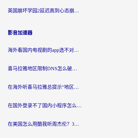
英国崩坏学园2延迟高到心态崩？海外党国服游戏加速终极指南
影音加速器
海外看国内电视剧的app选不对？这份回国加速器避坑指南帮你流畅追剧
喜马拉雅地区限制DNS怎么破？海外党听国内音乐听书的终极解决方案
在海外听喜马拉雅总提示“地区限制”？3步轻松解除+听国内音乐全攻略
在国外登录不了国内小程序怎么办？选对回国加速器，轻松解锁国内资源
在美国怎么用酷我听周杰伦？3步搞定海外听歌难题