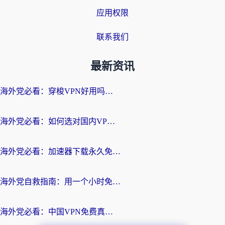
应用权限
联系我们
最新资讯
海外党必看：穿梭VPN好用吗？和云帆VPN对比哪个回国效果更好？附真实测评+避坑指南
海外党必看：如何选对国内VPN，实现无缝访问国内资源？
海外党必看：加速器下载永久免费版真的存在吗？教你无缝访问国内资源的正确姿势
海外党自救指南：用一个小时免费加速器，轻松打破国内资源访问壁垒？
海外党必看：中国VPN免费真的靠谱吗？手把手教你选对回国加速器