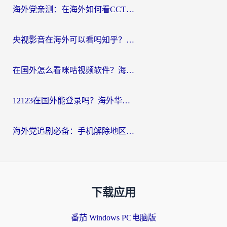
海外党亲测：在海外如何看CCTV？告别“仅限大陆播放”的实用指南
央视影音在海外可以看吗知乎？留学生亲测：3步解决地域限制+追剧自由
在国外怎么看咪咕视频软件？海外党亲测有效的回国加速方案
12123在国外能登录吗？海外华人必看的回国加速实用指南
海外党追剧必备：手机解除地区限制app怎么选？解决央视视频&国内剧地区限制全指南
下载应用
番茄 Windows PC电脑版