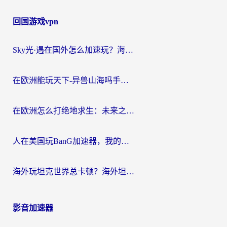
回国游戏vpn
Sky光·遇在国外怎么加速玩？海外党亲测有效的国服游戏加速指南
在欧洲能玩天下-异兽山海吗手游？海外玩家的加速器生存指南
在欧洲怎么打绝地求生：未来之役不卡？留学生亲测的加速器避坑指南
人在美国玩BanG加速器，我的延迟终于绿了
海外玩坦克世界总卡顿？海外坦克世界加速器有哪些？实测好用的选择在这里
影音加速器