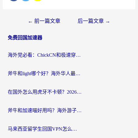
文
←
前一篇文章
后一篇文章
→
章
免费回国加速器
导
航
海外党必看：ChickCN和极速穿梭VPN好用吗？3招教你选对回国加速器无缝刷国内资源
斧牛和light哪个好？海外华人最关心的回国加速器选择难题，一篇讲透
在国外怎么用虎牙不卡顿？2026海外华人亲测有效的回国加速器选择指南
斧牛和加速喵好用吗？海外游子的真实选择困境
马来西亚留学生回国VPN怎么选？3个避坑点+1款实测好用的加速器推荐