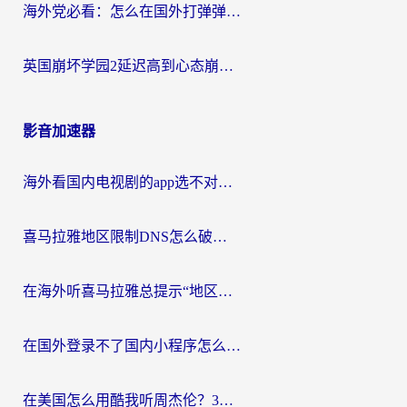
海外党必看：怎么在国外打弹弹堂不卡？番茄加速器亲测指南
英国崩坏学园2延迟高到心态崩？海外党国服游戏加速终极指南
影音加速器
海外看国内电视剧的app选不对？这份回国加速器避坑指南帮你流畅追剧
喜马拉雅地区限制DNS怎么破？海外党听国内音乐听书的终极解决方案
在海外听喜马拉雅总提示“地区限制”？3步轻松解除+听国内音乐全攻略
在国外登录不了国内小程序怎么办？选对回国加速器，轻松解锁国内资源
在美国怎么用酷我听周杰伦？3步搞定海外听歌难题