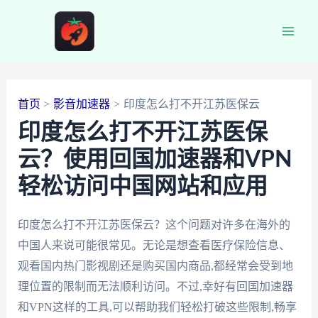
跳
至
Main
内
容
Men
首页
影音加速器
印度怎么打不开江苏医保云
印度怎么打不开江苏医保
云？使用回国加速器和VPN
轻松访问中国网站和应用
印度怎么打不开江苏医保云？这个问题对许多在海外的
中国人来说可能很常见。无论是想查看医疗保险信息、
观看国内热门影视剧还是购买国内商品,都经常会受到地
理位置的限制而无法顺利访问。不过,幸好有回国加速器
和VPN这样的工具,可以帮助我们轻松打破这些限制,畅享