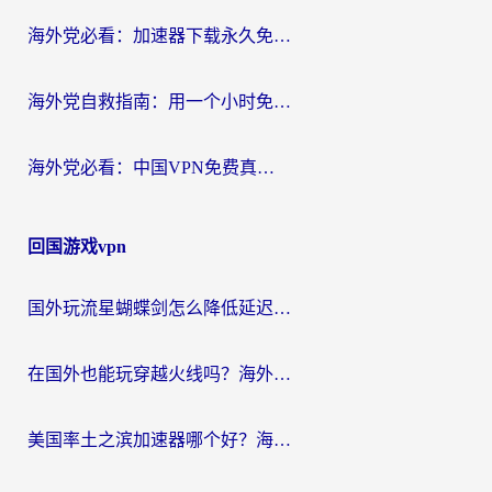
海外党必看：加速器下载永久免费版真的存在吗？教你无缝访问国内资源的正确姿势
海外党自救指南：用一个小时免费加速器，轻松打破国内资源访问壁垒？
海外党必看：中国VPN免费真的靠谱吗？手把手教你选对回国加速器
回国游戏vpn
国外玩流星蝴蝶剑怎么降低延迟？海外党必看的加速秘籍（含欧洲鸣潮&彩虹岛优化攻略）
在国外也能玩穿越火线吗？海外玩家国服游戏畅玩终极指南
美国率土之滨加速器哪个好？海外党国服游戏畅玩终极指南（附多游戏解决方案）