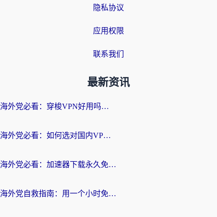
隐私协议
应用权限
联系我们
最新资讯
海外党必看：穿梭VPN好用吗？和云帆VPN对比哪个回国效果更好？附真实测评+避坑指南
海外党必看：如何选对国内VPN，实现无缝访问国内资源？
海外党必看：加速器下载永久免费版真的存在吗？教你无缝访问国内资源的正确姿势
海外党自救指南：用一个小时免费加速器，轻松打破国内资源访问壁垒？