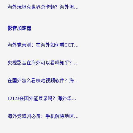
海外玩坦克世界总卡顿？海外坦克世界加速器有哪些？实测好用的选择在这里
影音加速器
海外党亲测：在海外如何看CCTV？告别“仅限大陆播放”的实用指南
央视影音在海外可以看吗知乎？留学生亲测：3步解决地域限制+追剧自由
在国外怎么看咪咕视频软件？海外党亲测有效的回国加速方案
12123在国外能登录吗？海外华人必看的回国加速实用指南
海外党追剧必备：手机解除地区限制app怎么选？解决央视视频&国内剧地区限制全指南