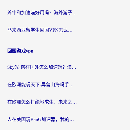
斧牛和加速喵好用吗？海外游子的真实选择困境
马来西亚留学生回国VPN怎么选？3个避坑点+1款实测好用的加速器推荐
回国游戏vpn
Sky光·遇在国外怎么加速玩？海外党亲测有效的国服游戏加速指南
在欧洲能玩天下-异兽山海吗手游？海外玩家的加速器生存指南
在欧洲怎么打绝地求生：未来之役不卡？留学生亲测的加速器避坑指南
人在美国玩BanG加速器，我的延迟终于绿了