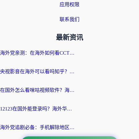
应用权限
联系我们
最新资讯
海外党亲测：在海外如何看CCTV？告别“仅限大陆播放”的实用指南
央视影音在海外可以看吗知乎？留学生亲测：3步解决地域限制+追剧自由
在国外怎么看咪咕视频软件？海外党亲测有效的回国加速方案
12123在国外能登录吗？海外华人必看的回国加速实用指南
海外党追剧必备：手机解除地区限制app怎么选？解决央视视频&国内剧地区限制全指南