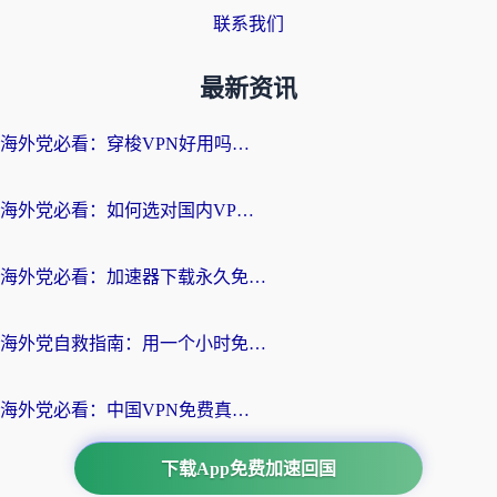
联系我们
最新资讯
海外党必看：穿梭VPN好用吗？和云帆VPN对比哪个回国效果更好？附真实测评+避坑指南
海外党必看：如何选对国内VPN，实现无缝访问国内资源？
海外党必看：加速器下载永久免费版真的存在吗？教你无缝访问国内资源的正确姿势
海外党自救指南：用一个小时免费加速器，轻松打破国内资源访问壁垒？
海外党必看：中国VPN免费真的靠谱吗？手把手教你选对回国加速器
下载App免费加速回国