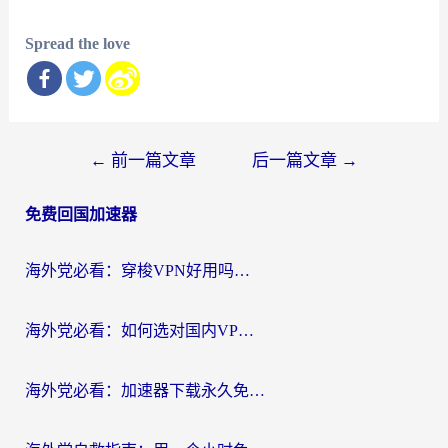
Spread the love
文
←
前一篇文章
后一篇文章
→
章
免费回国加速器
导
航
海外党必看：穿梭VPN好用吗？和云帆VPN对比哪个回国效果更好？附真实测评+避坑指南
海外党必看：如何选对国内VPN，实现无缝访问国内资源？
海外党必看：加速器下载永久免费版真的存在吗？教你无缝访问国内资源的正确姿势