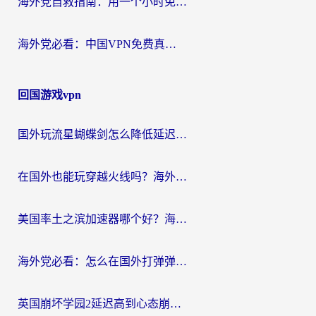
海外党自救指南：用一个小时免费加速器，轻松打破国内资源访问壁垒？
海外党必看：中国VPN免费真的靠谱吗？手把手教你选对回国加速器
回国游戏vpn
国外玩流星蝴蝶剑怎么降低延迟？海外党必看的加速秘籍（含欧洲鸣潮&彩虹岛优化攻略）
在国外也能玩穿越火线吗？海外玩家国服游戏畅玩终极指南
美国率土之滨加速器哪个好？海外党国服游戏畅玩终极指南（附多游戏解决方案）
海外党必看：怎么在国外打弹弹堂不卡？番茄加速器亲测指南
英国崩坏学园2延迟高到心态崩？海外党国服游戏加速终极指南