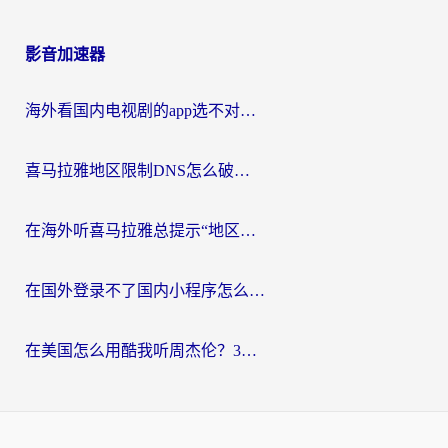
影音加速器
海外看国内电视剧的app选不对？这份回国加速器避坑指南帮你流畅追剧
喜马拉雅地区限制DNS怎么破？海外党听国内音乐听书的终极解决方案
在海外听喜马拉雅总提示“地区限制”？3步轻松解除+听国内音乐全攻略
在国外登录不了国内小程序怎么办？选对回国加速器，轻松解锁国内资源
在美国怎么用酷我听周杰伦？3步搞定海外听歌难题