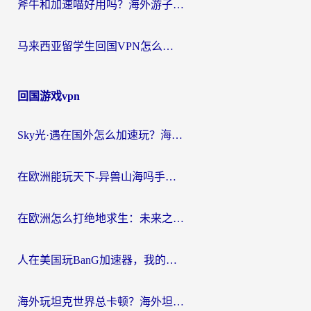
斧牛和加速喵好用吗？海外游子的真实选择困境
马来西亚留学生回国VPN怎么选？3个避坑点+1款实测好用的加速器推荐
回国游戏vpn
Sky光·遇在国外怎么加速玩？海外党亲测有效的国服游戏加速指南
在欧洲能玩天下-异兽山海吗手游？海外玩家的加速器生存指南
在欧洲怎么打绝地求生：未来之役不卡？留学生亲测的加速器避坑指南
人在美国玩BanG加速器，我的延迟终于绿了
海外玩坦克世界总卡顿？海外坦克世界加速器有哪些？实测好用的选择在这里