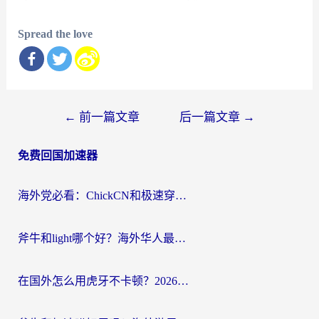
Spread the love
文
←
前一篇文章
后一篇文章
→
章
免费回国加速器
导
航
海外党必看：ChickCN和极速穿梭VPN好用吗？3招教你选对回国加速器无缝刷国内资源
斧牛和light哪个好？海外华人最关心的回国加速器选择难题，一篇讲透
在国外怎么用虎牙不卡顿？2026海外华人亲测有效的回国加速器选择指南