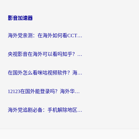
影音加速器
海外党亲测：在海外如何看CCTV？告别“仅限大陆播放”的实用指南
央视影音在海外可以看吗知乎？留学生亲测：3步解决地域限制+追剧自由
在国外怎么看咪咕视频软件？海外党亲测有效的回国加速方案
12123在国外能登录吗？海外华人必看的回国加速实用指南
海外党追剧必备：手机解除地区限制app怎么选？解决央视视频&国内剧地区限制全指南