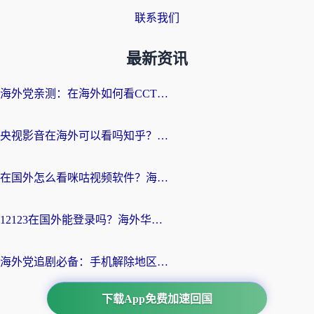
联系我们
最新资讯
海外党亲测：在海外如何看CCTV？告别“仅限大陆播放”的实用指南
央视影音在海外可以看吗知乎？留学生亲测：3步解决地域限制+追剧自由
在国外怎么看咪咕视频软件？海外党亲测有效的回国加速方案
12123在国外能登录吗？海外华人必看的回国加速实用指南
海外党追剧必备：手机解除地区限制app怎么选？解决央视视频&国内剧地区限制全指南
下载App免费加速回国