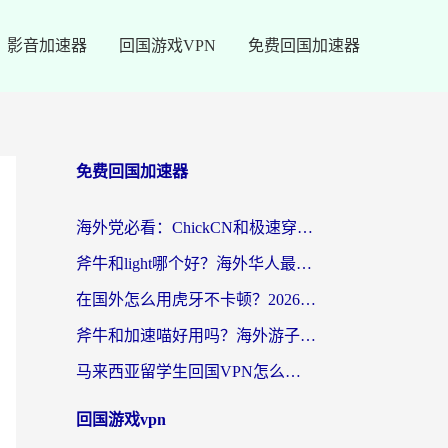
影音加速器
回国游戏VPN
免费回国加速器
免费回国加速器
海外党必看：ChickCN和极速穿梭VPN好用吗？3招教你选对回国加速器无缝刷国内资源
斧牛和light哪个好？海外华人最关心的回国加速器选择难题，一篇讲透
在国外怎么用虎牙不卡顿？2026海外华人亲测有效的回国加速器选择指南
斧牛和加速喵好用吗？海外游子的真实选择困境
马来西亚留学生回国VPN怎么选？3个避坑点+1款实测好用的加速器推荐
回国游戏vpn