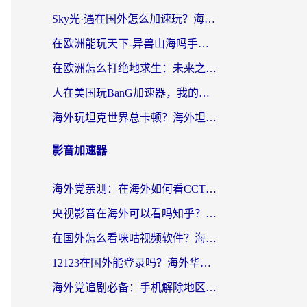
Sky光·遇在国外怎么加速玩？海外党亲测有效的国服游戏加速指南
在欧洲能玩天下-异兽山海吗手游？海外玩家的加速器生存指南
在欧洲怎么打绝地求生：未来之役不卡？留学生亲测的加速器避坑指南
人在美国玩BanG加速器，我的延迟终于绿了
海外玩坦克世界总卡顿？海外坦克世界加速器有哪些？实测好用的选择在这里
影音加速器
海外党亲测：在海外如何看CCTV？告别“仅限大陆播放”的实用指南
央视影音在海外可以看吗知乎？留学生亲测：3步解决地域限制+追剧自由
在国外怎么看咪咕视频软件？海外党亲测有效的回国加速方案
12123在国外能登录吗？海外华人必看的回国加速实用指南
海外党追剧必备：手机解除地区限制app怎么选？解决央视视频&国内剧地区限制全指南