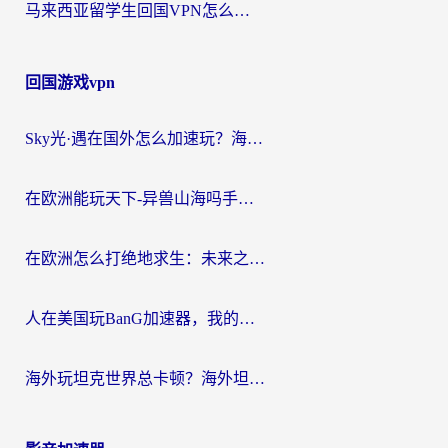
马来西亚留学生回国VPN怎么选？3个避坑点+1款实测好用的加速器推荐
回国游戏vpn
Sky光·遇在国外怎么加速玩？海外党亲测有效的国服游戏加速指南
在欧洲能玩天下-异兽山海吗手游？海外玩家的加速器生存指南
在欧洲怎么打绝地求生：未来之役不卡？留学生亲测的加速器避坑指南
人在美国玩BanG加速器，我的延迟终于绿了
海外玩坦克世界总卡顿？海外坦克世界加速器有哪些？实测好用的选择在这里