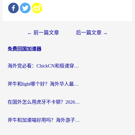
文
←
前一篇文章
后一篇文章
→
章
免费回国加速器
导
航
海外党必看：ChickCN和极速穿梭VPN好用吗？3招教你选对回国加速器无缝刷国内资源
斧牛和light哪个好？海外华人最关心的回国加速器选择难题，一篇讲透
在国外怎么用虎牙不卡顿？2026海外华人亲测有效的回国加速器选择指南
斧牛和加速喵好用吗？海外游子的真实选择困境