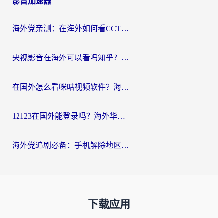
影音加速器
海外党亲测：在海外如何看CCTV？告别“仅限大陆播放”的实用指南
央视影音在海外可以看吗知乎？留学生亲测：3步解决地域限制+追剧自由
在国外怎么看咪咕视频软件？海外党亲测有效的回国加速方案
12123在国外能登录吗？海外华人必看的回国加速实用指南
海外党追剧必备：手机解除地区限制app怎么选？解决央视视频&国内剧地区限制全指南
下载应用