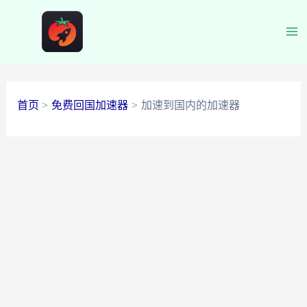
跳
至
Ma
内
容
Me
首页
免费回国加速器
加速到国内的加速器
加速到国内的加速器：畅通
无阻的海外访问国内网站与
应用
加速到国内的加速器是海外华人、留学生和工作人员在
访问中国国内网站和应用时的必备神器。随着互联网的
发展,越来越多的中国网站和应用被屏蔽或访问受限,使用
加速器成为了一种必要选择。本文将为您介绍几种常用
的加速器,帮助您畅通无阻地访问您在国内的家人朋友、