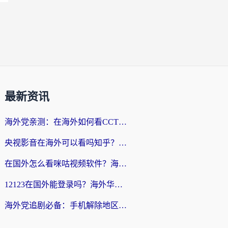
最新资讯
海外党亲测：在海外如何看CCTV？告别“仅限大陆播放”的实用指南
央视影音在海外可以看吗知乎？留学生亲测：3步解决地域限制+追剧自由
在国外怎么看咪咕视频软件？海外党亲测有效的回国加速方案
12123在国外能登录吗？海外华人必看的回国加速实用指南
海外党追剧必备：手机解除地区限制app怎么选？解决央视视频&国内剧地区限制全指南