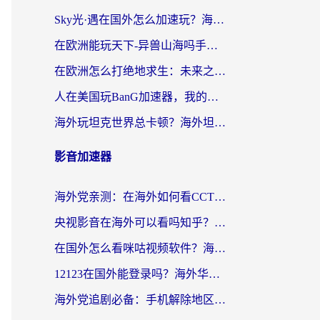
Sky光·遇在国外怎么加速玩？海外党亲测有效的国服游戏加速指南
在欧洲能玩天下-异兽山海吗手游？海外玩家的加速器生存指南
在欧洲怎么打绝地求生：未来之役不卡？留学生亲测的加速器避坑指南
人在美国玩BanG加速器，我的延迟终于绿了
海外玩坦克世界总卡顿？海外坦克世界加速器有哪些？实测好用的选择在这里
影音加速器
海外党亲测：在海外如何看CCTV？告别“仅限大陆播放”的实用指南
央视影音在海外可以看吗知乎？留学生亲测：3步解决地域限制+追剧自由
在国外怎么看咪咕视频软件？海外党亲测有效的回国加速方案
12123在国外能登录吗？海外华人必看的回国加速实用指南
海外党追剧必备：手机解除地区限制app怎么选？解决央视视频&国内剧地区限制全指南