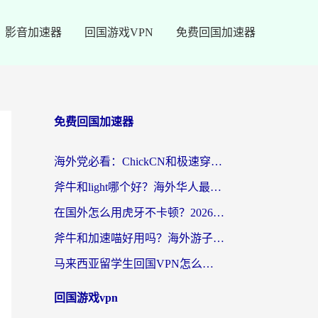
影音加速器
回国游戏VPN
免费回国加速器
免费回国加速器
海外党必看：ChickCN和极速穿梭VPN好用吗？3招教你选对回国加速器无缝刷国内资源
斧牛和light哪个好？海外华人最关心的回国加速器选择难题，一篇讲透
在国外怎么用虎牙不卡顿？2026海外华人亲测有效的回国加速器选择指南
斧牛和加速喵好用吗？海外游子的真实选择困境
马来西亚留学生回国VPN怎么选？3个避坑点+1款实测好用的加速器推荐
回国游戏vpn