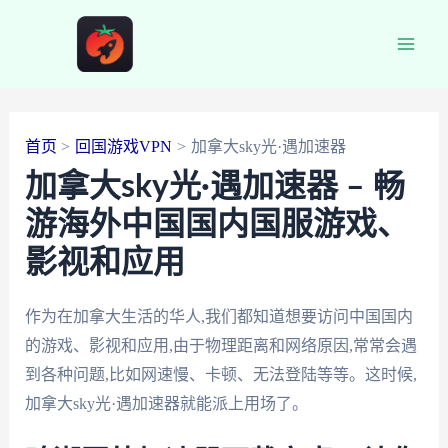
跳
至
Main
内
容
Men
首页
回国游戏VPN
加拿大sky光·遇加速器
加拿大sky光·遇加速器 – 畅
游海外中国国内国服游戏、
影视和应用
作为在加拿大生活的华人,我们都知道想要访问中国国内
的游戏、影视和应用,由于物理距离和网络原因,常常会遇
到各种问题,比如网速慢、卡顿、无法登陆等等。这时候,
加拿大sky光·遇加速器就能派上用场了。