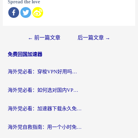
Spread the love
文
←
前一篇文章
后一篇文章
→
章
免费回国加速器
导
航
海外党必看：穿梭VPN好用吗？和云帆VPN对比哪个回国效果更好？附真实测评+避坑指南
海外党必看：如何选对国内VPN，实现无缝访问国内资源？
海外党必看：加速器下载永久免费版真的存在吗？教你无缝访问国内资源的正确姿势
海外党自救指南：用一个小时免费加速器，轻松打破国内资源访问壁垒？