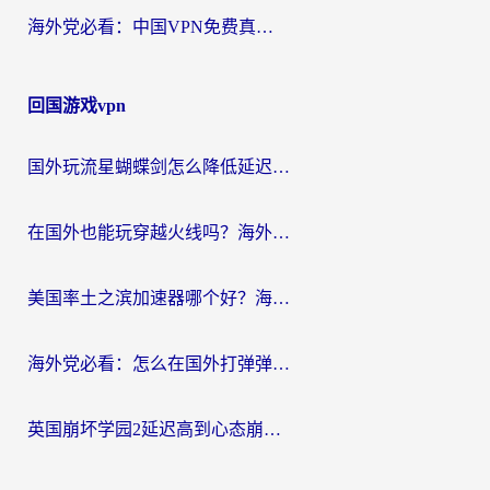
海外党必看：中国VPN免费真的靠谱吗？手把手教你选对回国加速器
回国游戏vpn
国外玩流星蝴蝶剑怎么降低延迟？海外党必看的加速秘籍（含欧洲鸣潮&彩虹岛优化攻略）
在国外也能玩穿越火线吗？海外玩家国服游戏畅玩终极指南
美国率土之滨加速器哪个好？海外党国服游戏畅玩终极指南（附多游戏解决方案）
海外党必看：怎么在国外打弹弹堂不卡？番茄加速器亲测指南
英国崩坏学园2延迟高到心态崩？海外党国服游戏加速终极指南