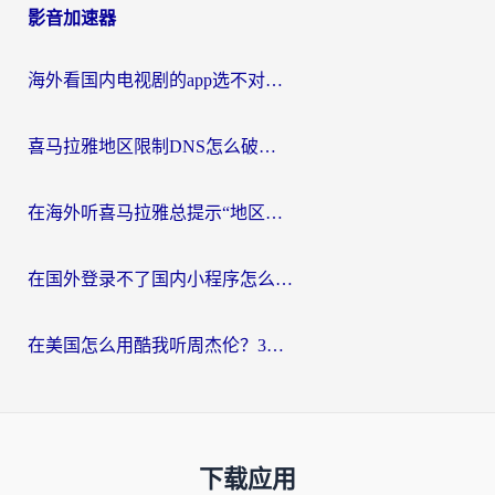
影音加速器
海外看国内电视剧的app选不对？这份回国加速器避坑指南帮你流畅追剧
喜马拉雅地区限制DNS怎么破？海外党听国内音乐听书的终极解决方案
在海外听喜马拉雅总提示“地区限制”？3步轻松解除+听国内音乐全攻略
在国外登录不了国内小程序怎么办？选对回国加速器，轻松解锁国内资源
在美国怎么用酷我听周杰伦？3步搞定海外听歌难题
下载应用