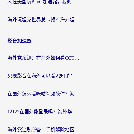
人在美国玩BanG加速器，我的延迟终于绿了
海外玩坦克世界总卡顿？海外坦克世界加速器有哪些？实测好用的选择在这里
影音加速器
海外党亲测：在海外如何看CCTV？告别“仅限大陆播放”的实用指南
央视影音在海外可以看吗知乎？留学生亲测：3步解决地域限制+追剧自由
在国外怎么看咪咕视频软件？海外党亲测有效的回国加速方案
12123在国外能登录吗？海外华人必看的回国加速实用指南
海外党追剧必备：手机解除地区限制app怎么选？解决央视视频&国内剧地区限制全指南