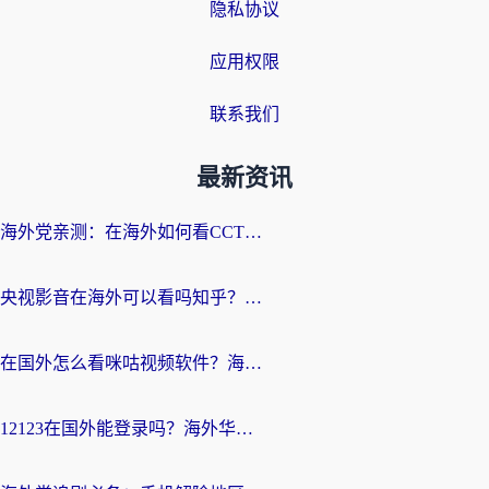
隐私协议
应用权限
联系我们
最新资讯
海外党亲测：在海外如何看CCTV？告别“仅限大陆播放”的实用指南
央视影音在海外可以看吗知乎？留学生亲测：3步解决地域限制+追剧自由
在国外怎么看咪咕视频软件？海外党亲测有效的回国加速方案
12123在国外能登录吗？海外华人必看的回国加速实用指南