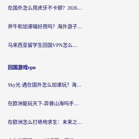
在国外怎么用虎牙不卡顿？2026海外华人亲测有效的回国加速器选择指南
斧牛和加速喵好用吗？海外游子的真实选择困境
马来西亚留学生回国VPN怎么选？3个避坑点+1款实测好用的加速器推荐
回国游戏vpn
Sky光·遇在国外怎么加速玩？海外党亲测有效的国服游戏加速指南
在欧洲能玩天下-异兽山海吗手游？海外玩家的加速器生存指南
在欧洲怎么打绝地求生：未来之役不卡？留学生亲测的加速器避坑指南