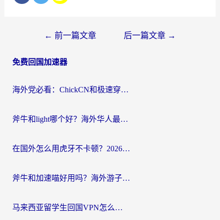
文
←
前一篇文章
后一篇文章
→
章
免费回国加速器
导
航
海外党必看：ChickCN和极速穿梭VPN好用吗？3招教你选对回国加速器无缝刷国内资源
斧牛和light哪个好？海外华人最关心的回国加速器选择难题，一篇讲透
在国外怎么用虎牙不卡顿？2026海外华人亲测有效的回国加速器选择指南
斧牛和加速喵好用吗？海外游子的真实选择困境
马来西亚留学生回国VPN怎么选？3个避坑点+1款实测好用的加速器推荐