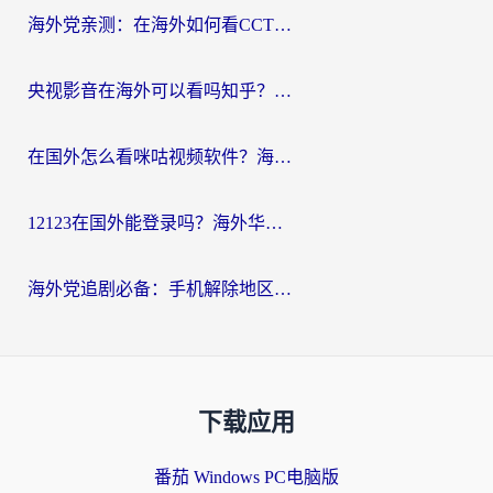
海外党亲测：在海外如何看CCTV？告别“仅限大陆播放”的实用指南
央视影音在海外可以看吗知乎？留学生亲测：3步解决地域限制+追剧自由
在国外怎么看咪咕视频软件？海外党亲测有效的回国加速方案
12123在国外能登录吗？海外华人必看的回国加速实用指南
海外党追剧必备：手机解除地区限制app怎么选？解决央视视频&国内剧地区限制全指南
下载应用
番茄 Windows PC电脑版