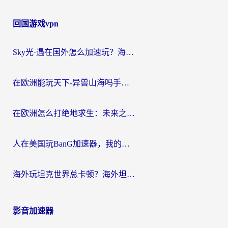
回国游戏vpn
Sky光·遇在国外怎么加速玩？海外党亲测有效的国服游戏加速指南
在欧洲能玩天下-异兽山海吗手游？海外玩家的加速器生存指南
在欧洲怎么打绝地求生：未来之役不卡？留学生亲测的加速器避坑指南
人在美国玩BanG加速器，我的延迟终于绿了
海外玩坦克世界总卡顿？海外坦克世界加速器有哪些？实测好用的选择在这里
影音加速器