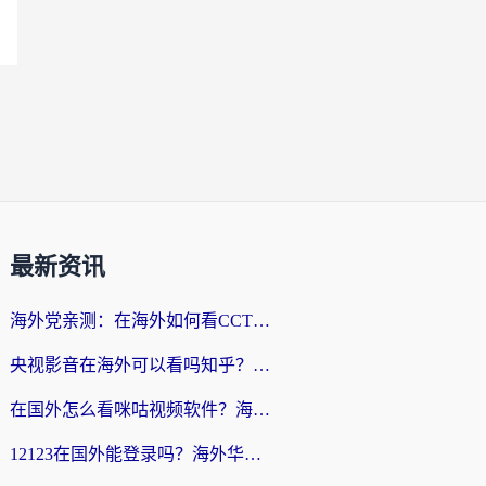
最新资讯
海外党亲测：在海外如何看CCTV？告别“仅限大陆播放”的实用指南
央视影音在海外可以看吗知乎？留学生亲测：3步解决地域限制+追剧自由
在国外怎么看咪咕视频软件？海外党亲测有效的回国加速方案
12123在国外能登录吗？海外华人必看的回国加速实用指南