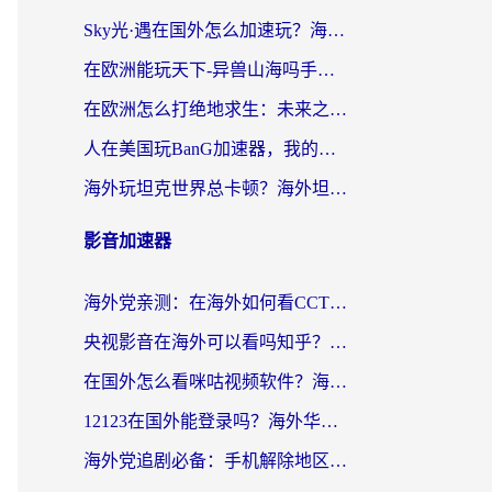
Sky光·遇在国外怎么加速玩？海外党亲测有效的国服游戏加速指南
在欧洲能玩天下-异兽山海吗手游？海外玩家的加速器生存指南
在欧洲怎么打绝地求生：未来之役不卡？留学生亲测的加速器避坑指南
人在美国玩BanG加速器，我的延迟终于绿了
海外玩坦克世界总卡顿？海外坦克世界加速器有哪些？实测好用的选择在这里
影音加速器
海外党亲测：在海外如何看CCTV？告别“仅限大陆播放”的实用指南
央视影音在海外可以看吗知乎？留学生亲测：3步解决地域限制+追剧自由
在国外怎么看咪咕视频软件？海外党亲测有效的回国加速方案
12123在国外能登录吗？海外华人必看的回国加速实用指南
海外党追剧必备：手机解除地区限制app怎么选？解决央视视频&国内剧地区限制全指南