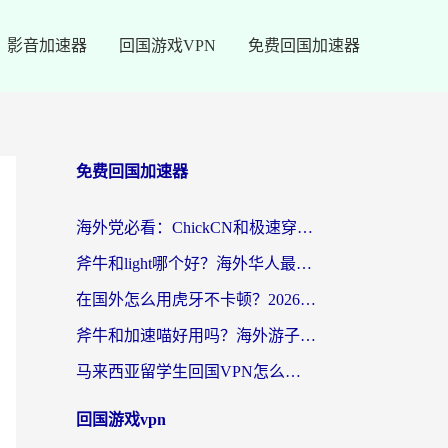
影音加速器
回国游戏VPN
免费回国加速器
免费回国加速器
海外党必看：ChickCN和极速穿梭VPN好用吗？3招教你选对回国加速器无缝刷国内资源
斧牛和light哪个好？海外华人最关心的回国加速器选择难题，一篇讲透
在国外怎么用虎牙不卡顿？2026海外华人亲测有效的回国加速器选择指南
斧牛和加速喵好用吗？海外游子的真实选择困境
马来西亚留学生回国VPN怎么选？3个避坑点+1款实测好用的加速器推荐
回国游戏vpn