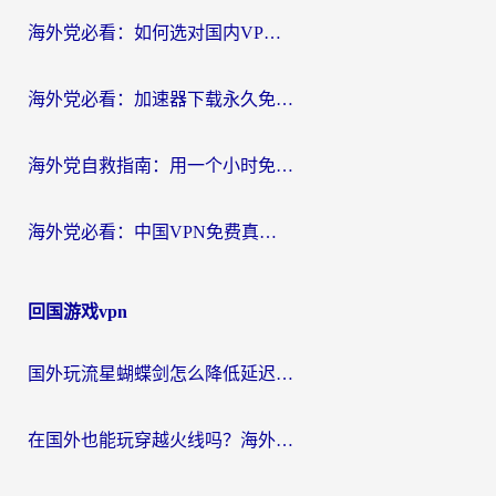
海外党必看：如何选对国内VPN，实现无缝访问国内资源？
海外党必看：加速器下载永久免费版真的存在吗？教你无缝访问国内资源的正确姿势
海外党自救指南：用一个小时免费加速器，轻松打破国内资源访问壁垒？
海外党必看：中国VPN免费真的靠谱吗？手把手教你选对回国加速器
回国游戏vpn
国外玩流星蝴蝶剑怎么降低延迟？海外党必看的加速秘籍（含欧洲鸣潮&彩虹岛优化攻略）
在国外也能玩穿越火线吗？海外玩家国服游戏畅玩终极指南