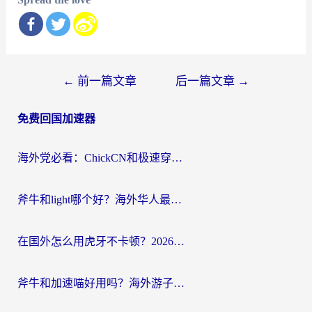
文
←
前一篇文章
后一篇文章
→
章
免费回国加速器
导
航
海外党必看：ChickCN和极速穿梭VPN好用吗？3招教你选对回国加速器无缝刷国内资源
斧牛和light哪个好？海外华人最关心的回国加速器选择难题，一篇讲透
在国外怎么用虎牙不卡顿？2026海外华人亲测有效的回国加速器选择指南
斧牛和加速喵好用吗？海外游子的真实选择困境