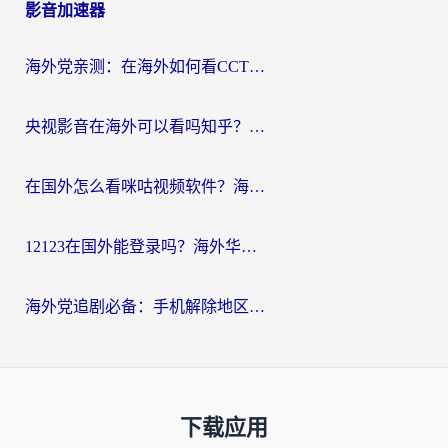
影音加速器
海外党亲测：在海外如何看CCTV？告别“仅限大陆播放”的实用指南
央视影音在海外可以看吗知乎？留学生亲测：3步解决地域限制+追剧自由
在国外怎么看咪咕视频软件？海外党亲测有效的回国加速方案
12123在国外能登录吗？海外华人必看的回国加速实用指南
海外党追剧必备：手机解除地区限制app怎么选？解决央视视频&国内剧地区限制全指南
下载应用