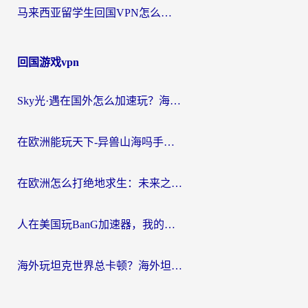
马来西亚留学生回国VPN怎么选？3个避坑点+1款实测好用的加速器推荐
回国游戏vpn
Sky光·遇在国外怎么加速玩？海外党亲测有效的国服游戏加速指南
在欧洲能玩天下-异兽山海吗手游？海外玩家的加速器生存指南
在欧洲怎么打绝地求生：未来之役不卡？留学生亲测的加速器避坑指南
人在美国玩BanG加速器，我的延迟终于绿了
海外玩坦克世界总卡顿？海外坦克世界加速器有哪些？实测好用的选择在这里