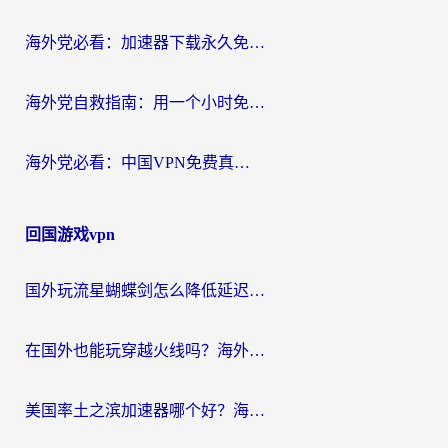
海外党必看：加速器下载永久免费版真的存在吗？教你无缝访问国内资源的正确姿势
海外党自救指南：用一个小时免费加速器，轻松打破国内资源访问壁垒？
海外党必看：中国VPN免费真的靠谱吗？手把手教你选对回国加速器
回国游戏vpn
国外玩流星蝴蝶剑怎么降低延迟？海外党必看的加速秘籍（含欧洲鸣潮&彩虹岛优化攻略）
在国外也能玩穿越火线吗？海外玩家国服游戏畅玩终极指南
美国率土之滨加速器哪个好？海外党国服游戏畅玩终极指南（附多游戏解决方案）