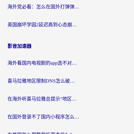
海外党必看：怎么在国外打弹弹堂不卡？番茄加速器亲测指南
英国崩坏学园2延迟高到心态崩？海外党国服游戏加速终极指南
影音加速器
海外看国内电视剧的app选不对？这份回国加速器避坑指南帮你流畅追剧
喜马拉雅地区限制DNS怎么破？海外党听国内音乐听书的终极解决方案
在海外听喜马拉雅总提示“地区限制”？3步轻松解除+听国内音乐全攻略
在国外登录不了国内小程序怎么办？选对回国加速器，轻松解锁国内资源