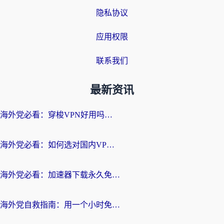
隐私协议
应用权限
联系我们
最新资讯
海外党必看：穿梭VPN好用吗？和云帆VPN对比哪个回国效果更好？附真实测评+避坑指南
海外党必看：如何选对国内VPN，实现无缝访问国内资源？
海外党必看：加速器下载永久免费版真的存在吗？教你无缝访问国内资源的正确姿势
海外党自救指南：用一个小时免费加速器，轻松打破国内资源访问壁垒？