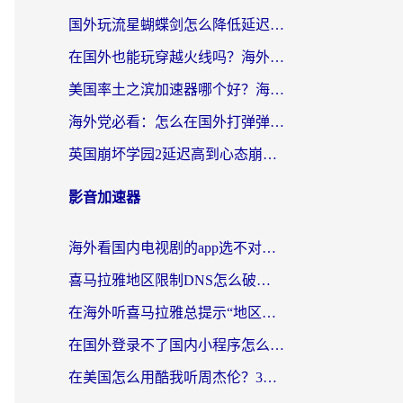
国外玩流星蝴蝶剑怎么降低延迟？海外党必看的加速秘籍（含欧洲鸣潮&彩虹岛优化攻略）
在国外也能玩穿越火线吗？海外玩家国服游戏畅玩终极指南
美国率土之滨加速器哪个好？海外党国服游戏畅玩终极指南（附多游戏解决方案）
海外党必看：怎么在国外打弹弹堂不卡？番茄加速器亲测指南
英国崩坏学园2延迟高到心态崩？海外党国服游戏加速终极指南
影音加速器
海外看国内电视剧的app选不对？这份回国加速器避坑指南帮你流畅追剧
喜马拉雅地区限制DNS怎么破？海外党听国内音乐听书的终极解决方案
在海外听喜马拉雅总提示“地区限制”？3步轻松解除+听国内音乐全攻略
在国外登录不了国内小程序怎么办？选对回国加速器，轻松解锁国内资源
在美国怎么用酷我听周杰伦？3步搞定海外听歌难题