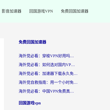
影音加速器
回国游戏VPN
免费回国加速器
免费回国加速器
海外党必看：穿梭VPN好用吗？和云帆VPN对比哪个回国效果更好？附真实测评+避坑指南
海外党必看：如何选对国内VPN，实现无缝访问国内资源？
海外党必看：加速器下载永久免费版真的存在吗？教你无缝访问国内资源的正确姿势
海外党自救指南：用一个小时免费加速器，轻松打破国内资源访问壁垒？
海外党必看：中国VPN免费真的靠谱吗？手把手教你选对回国加速器
回国游戏vpn