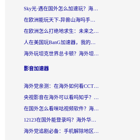
Sky光·遇在国外怎么加速玩？海外党亲测有效的国服游戏加速指南
在欧洲能玩天下-异兽山海吗手游？海外玩家的加速器生存指南
在欧洲怎么打绝地求生：未来之役不卡？留学生亲测的加速器避坑指南
人在美国玩BanG加速器，我的延迟终于绿了
海外玩坦克世界总卡顿？海外坦克世界加速器有哪些？实测好用的选择在这里
影音加速器
海外党亲测：在海外如何看CCTV？告别“仅限大陆播放”的实用指南
央视影音在海外可以看吗知乎？留学生亲测：3步解决地域限制+追剧自由
在国外怎么看咪咕视频软件？海外党亲测有效的回国加速方案
12123在国外能登录吗？海外华人必看的回国加速实用指南
海外党追剧必备：手机解除地区限制app怎么选？解决央视视频&国内剧地区限制全指南