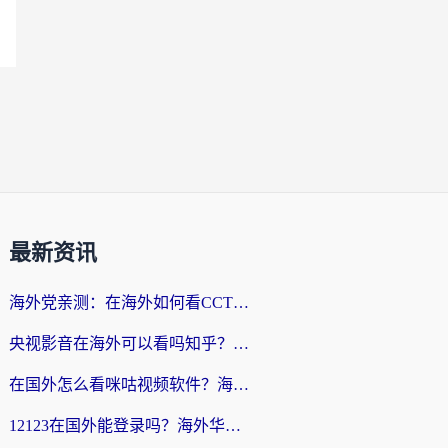
最新资讯
海外党亲测：在海外如何看CCTV？告别“仅限大陆播放”的实用指南
央视影音在海外可以看吗知乎？留学生亲测：3步解决地域限制+追剧自由
在国外怎么看咪咕视频软件？海外党亲测有效的回国加速方案
12123在国外能登录吗？海外华人必看的回国加速实用指南