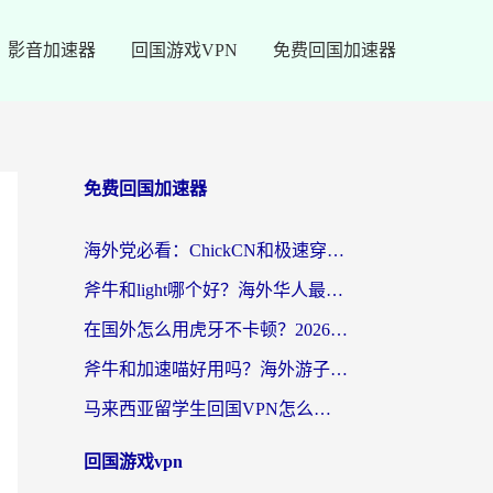
影音加速器
回国游戏VPN
免费回国加速器
免费回国加速器
海外党必看：ChickCN和极速穿梭VPN好用吗？3招教你选对回国加速器无缝刷国内资源
斧牛和light哪个好？海外华人最关心的回国加速器选择难题，一篇讲透
在国外怎么用虎牙不卡顿？2026海外华人亲测有效的回国加速器选择指南
斧牛和加速喵好用吗？海外游子的真实选择困境
马来西亚留学生回国VPN怎么选？3个避坑点+1款实测好用的加速器推荐
回国游戏vpn