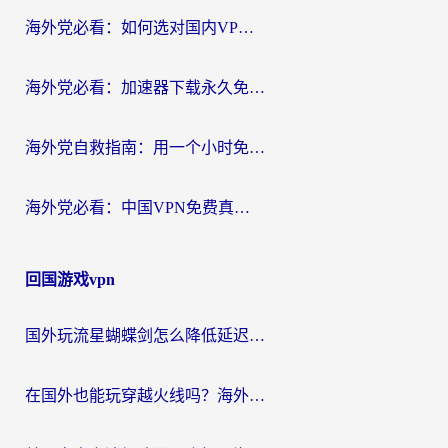
海外党必看：如何选对国内VPN，实现无缝访问国内资源？
海外党必看：加速器下载永久免费版真的存在吗？教你无缝访问国内资源的正确姿势
海外党自救指南：用一个小时免费加速器，轻松打破国内资源访问壁垒？
海外党必看：中国VPN免费真的靠谱吗？手把手教你选对回国加速器
回国游戏vpn
国外玩流星蝴蝶剑怎么降低延迟？海外党必看的加速秘籍（含欧洲鸣潮&彩虹岛优化攻略）
在国外也能玩穿越火线吗？海外玩家国服游戏畅玩终极指南