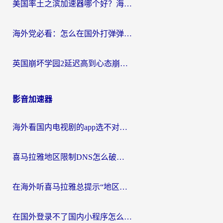
美国率土之滨加速器哪个好？海外党国服游戏畅玩终极指南（附多游戏解决方案）
海外党必看：怎么在国外打弹弹堂不卡？番茄加速器亲测指南
英国崩坏学园2延迟高到心态崩？海外党国服游戏加速终极指南
影音加速器
海外看国内电视剧的app选不对？这份回国加速器避坑指南帮你流畅追剧
喜马拉雅地区限制DNS怎么破？海外党听国内音乐听书的终极解决方案
在海外听喜马拉雅总提示“地区限制”？3步轻松解除+听国内音乐全攻略
在国外登录不了国内小程序怎么办？选对回国加速器，轻松解锁国内资源