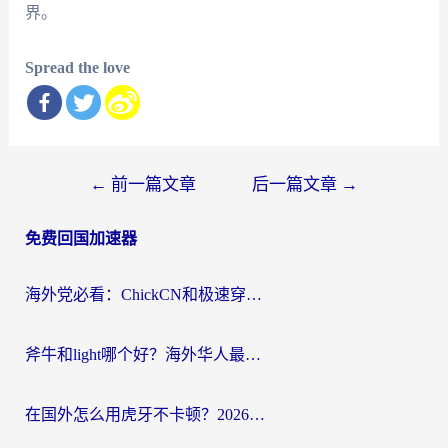
界。
Spread the love
文
←
前一篇文章
后一篇文章
→
章
免费回国加速器
导
航
海外党必看：ChickCN和极速穿梭VPN好用吗？3招教你选对回国加速器无缝刷国内资源
斧牛和light哪个好？海外华人最关心的回国加速器选择难题，一篇讲透
在国外怎么用虎牙不卡顿？2026海外华人亲测有效的回国加速器选择指南