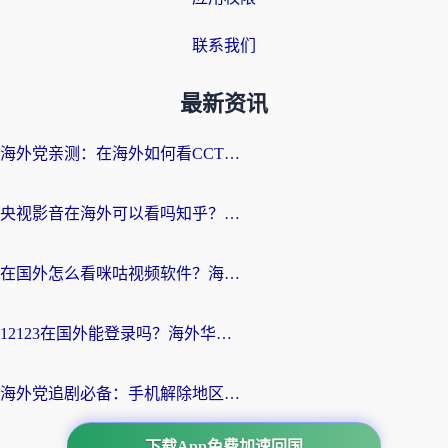
联系我们
最新资讯
海外党亲测：在海外如何看CCTV？告别“仅限大陆播放”的实用指南
央视影音在海外可以看吗知乎？留学生亲测：3步解决地域限制+追剧自由
在国外怎么看咪咕视频软件？海外党亲测有效的回国加速方案
12123在国外能登录吗？海外华人必看的回国加速实用指南
海外党追剧必备：手机解除地区限制app怎么选？解决央视视频&国内剧地区限制全指南
下载App免费加速回国