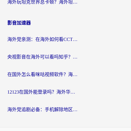
海外玩坦克世界总卡顿？海外坦克世界加速器有哪些？实测好用的选择在这里
影音加速器
海外党亲测：在海外如何看CCTV？告别“仅限大陆播放”的实用指南
央视影音在海外可以看吗知乎？留学生亲测：3步解决地域限制+追剧自由
在国外怎么看咪咕视频软件？海外党亲测有效的回国加速方案
12123在国外能登录吗？海外华人必看的回国加速实用指南
海外党追剧必备：手机解除地区限制app怎么选？解决央视视频&国内剧地区限制全指南