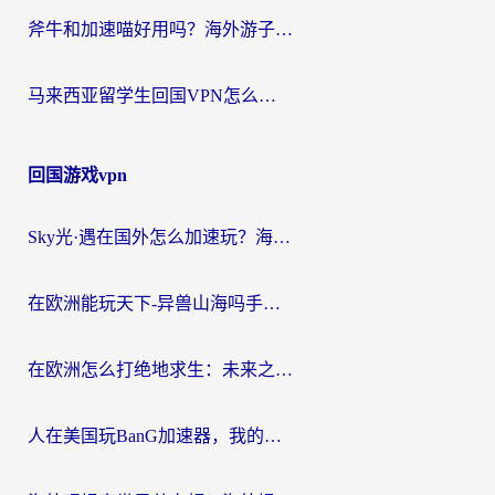
斧牛和加速喵好用吗？海外游子的真实选择困境
马来西亚留学生回国VPN怎么选？3个避坑点+1款实测好用的加速器推荐
回国游戏vpn
Sky光·遇在国外怎么加速玩？海外党亲测有效的国服游戏加速指南
在欧洲能玩天下-异兽山海吗手游？海外玩家的加速器生存指南
在欧洲怎么打绝地求生：未来之役不卡？留学生亲测的加速器避坑指南
人在美国玩BanG加速器，我的延迟终于绿了