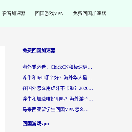
影音加速器
回国游戏VPN
免费回国加速器
免费回国加速器
海外党必看：ChickCN和极速穿梭VPN好用吗？3招教你选对回国加速器无缝刷国内资源
斧牛和light哪个好？海外华人最关心的回国加速器选择难题，一篇讲透
在国外怎么用虎牙不卡顿？2026海外华人亲测有效的回国加速器选择指南
斧牛和加速喵好用吗？海外游子的真实选择困境
马来西亚留学生回国VPN怎么选？3个避坑点+1款实测好用的加速器推荐
回国游戏vpn