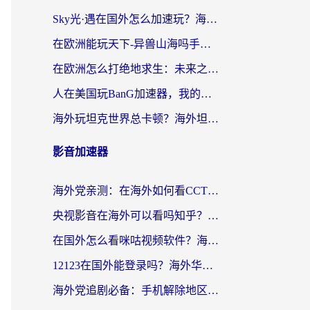
Sky光·遇在国外怎么加速玩？海外党亲测有效的国服游戏加速指南
在欧洲能玩天下-异兽山海吗手游？海外玩家的加速器生存指南
在欧洲怎么打绝地求生：未来之役不卡？留学生亲测的加速器避坑指南
人在美国玩BanG加速器，我的延迟终于绿了
海外玩坦克世界总卡顿？海外坦克世界加速器有哪些？实测好用的选择在这里
影音加速器
海外党亲测：在海外如何看CCTV？告别“仅限大陆播放”的实用指南
央视影音在海外可以看吗知乎？留学生亲测：3步解决地域限制+追剧自由
在国外怎么看咪咕视频软件？海外党亲测有效的回国加速方案
12123在国外能登录吗？海外华人必看的回国加速实用指南
海外党追剧必备：手机解除地区限制app怎么选？解决央视视频&国内剧地区限制全指南