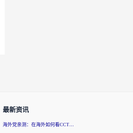
最新资讯
海外党亲测：在海外如何看CCTV？告别“仅限大陆播放”的实用指南