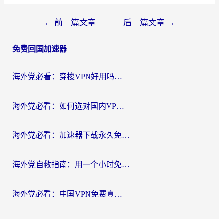
文
←
前一篇文章
后一篇文章
→
章
免费回国加速器
导
航
海外党必看：穿梭VPN好用吗？和云帆VPN对比哪个回国效果更好？附真实测评+避坑指南
海外党必看：如何选对国内VPN，实现无缝访问国内资源？
海外党必看：加速器下载永久免费版真的存在吗？教你无缝访问国内资源的正确姿势
海外党自救指南：用一个小时免费加速器，轻松打破国内资源访问壁垒？
海外党必看：中国VPN免费真的靠谱吗？手把手教你选对回国加速器