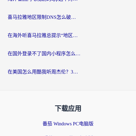
喜马拉雅地区限制DNS怎么破？海外党听国内音乐听书的终极解决方案
在海外听喜马拉雅总提示“地区限制”？3步轻松解除+听国内音乐全攻略
在国外登录不了国内小程序怎么办？选对回国加速器，轻松解锁国内资源
在美国怎么用酷我听周杰伦？3步搞定海外听歌难题
下载应用
番茄 Windows PC电脑版