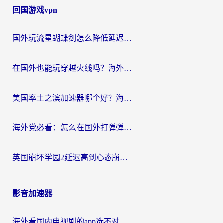
回国游戏vpn
国外玩流星蝴蝶剑怎么降低延迟？海外党必看的加速秘籍（含欧洲鸣潮&彩虹岛优化攻略）
在国外也能玩穿越火线吗？海外玩家国服游戏畅玩终极指南
美国率土之滨加速器哪个好？海外党国服游戏畅玩终极指南（附多游戏解决方案）
海外党必看：怎么在国外打弹弹堂不卡？番茄加速器亲测指南
英国崩坏学园2延迟高到心态崩？海外党国服游戏加速终极指南
影音加速器
海外看国内电视剧的app选不对？这份回国加速器避坑指南帮你流畅追剧