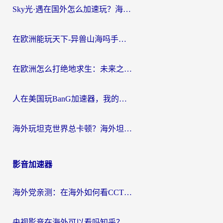
Sky光·遇在国外怎么加速玩？海外党亲测有效的国服游戏加速指南
在欧洲能玩天下-异兽山海吗手游？海外玩家的加速器生存指南
在欧洲怎么打绝地求生：未来之役不卡？留学生亲测的加速器避坑指南
人在美国玩BanG加速器，我的延迟终于绿了
海外玩坦克世界总卡顿？海外坦克世界加速器有哪些？实测好用的选择在这里
影音加速器
海外党亲测：在海外如何看CCTV？告别“仅限大陆播放”的实用指南
央视影音在海外可以看吗知乎？留学生亲测：3步解决地域限制+追剧自由