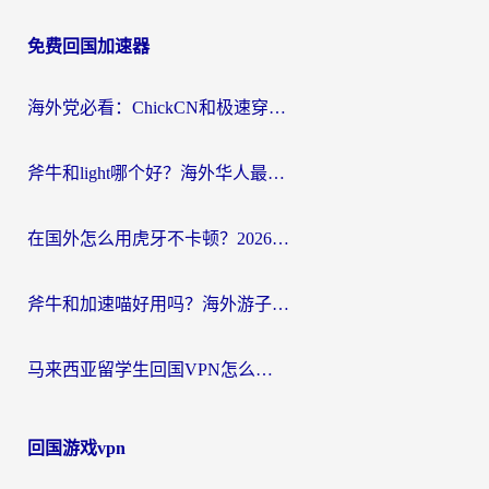
章
免费回国加速器
导
航
海外党必看：ChickCN和极速穿梭VPN好用吗？3招教你选对回国加速器无缝刷国内资源
斧牛和light哪个好？海外华人最关心的回国加速器选择难题，一篇讲透
在国外怎么用虎牙不卡顿？2026海外华人亲测有效的回国加速器选择指南
斧牛和加速喵好用吗？海外游子的真实选择困境
马来西亚留学生回国VPN怎么选？3个避坑点+1款实测好用的加速器推荐
回国游戏vpn