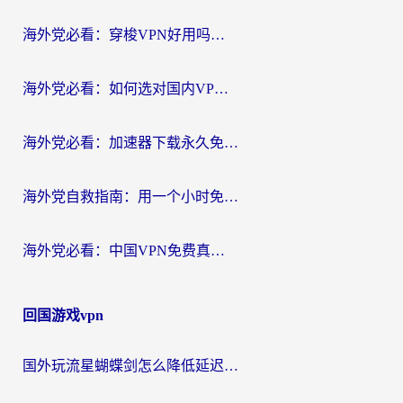
航
海外党必看：穿梭VPN好用吗？和云帆VPN对比哪个回国效果更好？附真实测评+避坑指南
海外党必看：如何选对国内VPN，实现无缝访问国内资源？
海外党必看：加速器下载永久免费版真的存在吗？教你无缝访问国内资源的正确姿势
海外党自救指南：用一个小时免费加速器，轻松打破国内资源访问壁垒？
海外党必看：中国VPN免费真的靠谱吗？手把手教你选对回国加速器
回国游戏vpn
国外玩流星蝴蝶剑怎么降低延迟？海外党必看的加速秘籍（含欧洲鸣潮&彩虹岛优化攻略）