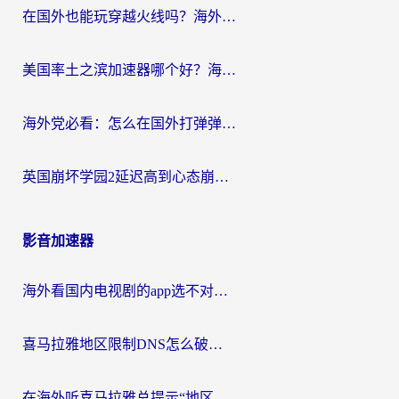
在国外也能玩穿越火线吗？海外玩家国服游戏畅玩终极指南
美国率土之滨加速器哪个好？海外党国服游戏畅玩终极指南（附多游戏解决方案）
海外党必看：怎么在国外打弹弹堂不卡？番茄加速器亲测指南
英国崩坏学园2延迟高到心态崩？海外党国服游戏加速终极指南
影音加速器
海外看国内电视剧的app选不对？这份回国加速器避坑指南帮你流畅追剧
喜马拉雅地区限制DNS怎么破？海外党听国内音乐听书的终极解决方案
在海外听喜马拉雅总提示“地区限制”？3步轻松解除+听国内音乐全攻略