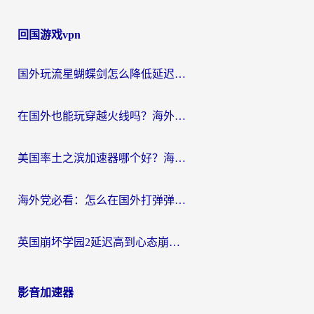
回国游戏vpn
国外玩流星蝴蝶剑怎么降低延迟？海外党必看的加速秘籍（含欧洲鸣潮&彩虹岛优化攻略）
在国外也能玩穿越火线吗？海外玩家国服游戏畅玩终极指南
美国率土之滨加速器哪个好？海外党国服游戏畅玩终极指南（附多游戏解决方案）
海外党必看：怎么在国外打弹弹堂不卡？番茄加速器亲测指南
英国崩坏学园2延迟高到心态崩？海外党国服游戏加速终极指南
影音加速器