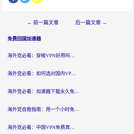
文
←
前一篇文章
后一篇文章
→
章
免费回国加速器
导
航
海外党必看：穿梭VPN好用吗？和云帆VPN对比哪个回国效果更好？附真实测评+避坑指南
海外党必看：如何选对国内VPN，实现无缝访问国内资源？
海外党必看：加速器下载永久免费版真的存在吗？教你无缝访问国内资源的正确姿势
海外党自救指南：用一个小时免费加速器，轻松打破国内资源访问壁垒？
海外党必看：中国VPN免费真的靠谱吗？手把手教你选对回国加速器