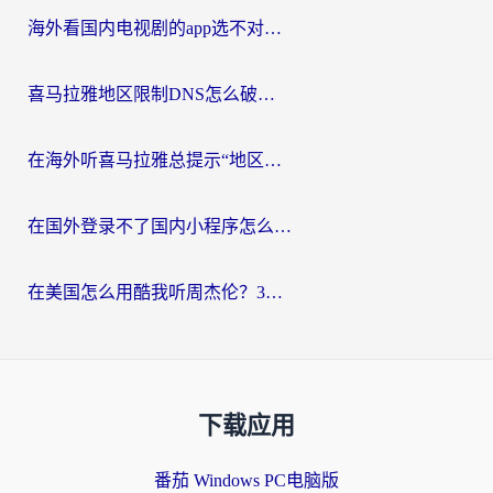
海外看国内电视剧的app选不对？这份回国加速器避坑指南帮你流畅追剧
喜马拉雅地区限制DNS怎么破？海外党听国内音乐听书的终极解决方案
在海外听喜马拉雅总提示“地区限制”？3步轻松解除+听国内音乐全攻略
在国外登录不了国内小程序怎么办？选对回国加速器，轻松解锁国内资源
在美国怎么用酷我听周杰伦？3步搞定海外听歌难题
下载应用
番茄 Windows PC电脑版