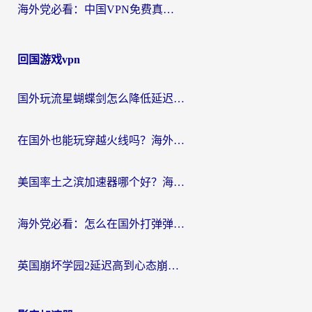
海外党必看：中国VPN免费真的靠谱吗？手把手教你选对回国加速器
回国游戏vpn
国外玩流星蝴蝶剑怎么降低延迟？海外党必看的加速秘籍（含欧洲鸣潮&彩虹岛优化攻略）
在国外也能玩穿越火线吗？海外玩家国服游戏畅玩终极指南
美国率土之滨加速器哪个好？海外党国服游戏畅玩终极指南（附多游戏解决方案）
海外党必看：怎么在国外打弹弹堂不卡？番茄加速器亲测指南
英国崩坏学园2延迟高到心态崩？海外党国服游戏加速终极指南