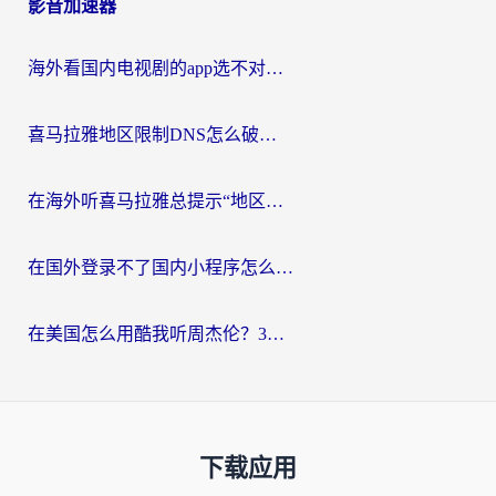
影音加速器
海外看国内电视剧的app选不对？这份回国加速器避坑指南帮你流畅追剧
喜马拉雅地区限制DNS怎么破？海外党听国内音乐听书的终极解决方案
在海外听喜马拉雅总提示“地区限制”？3步轻松解除+听国内音乐全攻略
在国外登录不了国内小程序怎么办？选对回国加速器，轻松解锁国内资源
在美国怎么用酷我听周杰伦？3步搞定海外听歌难题
下载应用