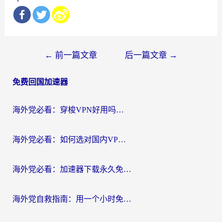
文
←
前一篇文章
后一篇文章
→
章
免费回国加速器
导
航
海外党必看：穿梭VPN好用吗？和云帆VPN对比哪个回国效果更好？附真实测评+避坑指南
海外党必看：如何选对国内VPN，实现无缝访问国内资源？
海外党必看：加速器下载永久免费版真的存在吗？教你无缝访问国内资源的正确姿势
海外党自救指南：用一个小时免费加速器，轻松打破国内资源访问壁垒？