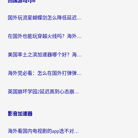
回国游戏vpn
国外玩流星蝴蝶剑怎么降低延迟？海外党必看的加速秘籍（含欧洲鸣潮&彩虹岛优化攻略）
在国外也能玩穿越火线吗？海外玩家国服游戏畅玩终极指南
美国率土之滨加速器哪个好？海外党国服游戏畅玩终极指南（附多游戏解决方案）
海外党必看：怎么在国外打弹弹堂不卡？番茄加速器亲测指南
英国崩坏学园2延迟高到心态崩？海外党国服游戏加速终极指南
影音加速器
海外看国内电视剧的app选不对？这份回国加速器避坑指南帮你流畅追剧