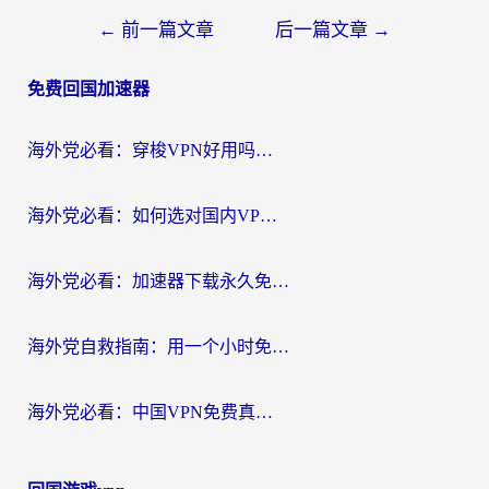
文
←
前一篇文章
后一篇文章
→
章
免费回国加速器
导
航
海外党必看：穿梭VPN好用吗？和云帆VPN对比哪个回国效果更好？附真实测评+避坑指南
海外党必看：如何选对国内VPN，实现无缝访问国内资源？
海外党必看：加速器下载永久免费版真的存在吗？教你无缝访问国内资源的正确姿势
海外党自救指南：用一个小时免费加速器，轻松打破国内资源访问壁垒？
海外党必看：中国VPN免费真的靠谱吗？手把手教你选对回国加速器