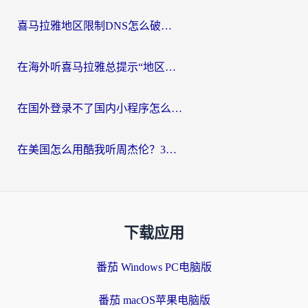
喜马拉雅地区限制DNS怎么破？海外党听国内音乐听书的终极解决方案
在海外听喜马拉雅总提示“地区限制”？3步轻松解除+听国内音乐全攻略
在国外登录不了国内小程序怎么办？选对回国加速器，轻松解锁国内资源
在美国怎么用酷我听周杰伦？3步搞定海外听歌难题
下载应用
番茄 Windows PC电脑版
番茄 macOS苹果电脑版