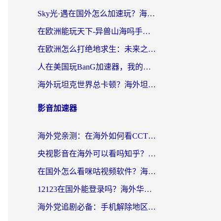
Sky光·遇在国外怎么加速玩？海外党亲测有效的国服游戏加速指南
在欧洲能玩天下-异兽山海吗手游？海外玩家的加速器生存指南
在欧洲怎么打绝地求生：未来之役不卡？留学生亲测的加速器避坑指南
人在美国玩BanG加速器，我的延迟终于绿了
海外玩坦克世界总卡顿？海外坦克世界加速器有哪些？实测好用的选择在这里
影音加速器
海外党亲测：在海外如何看CCTV？告别“仅限大陆播放”的实用指南
央视影音在海外可以看吗知乎？留学生亲测：3步解决地域限制+追剧自由
在国外怎么看咪咕视频软件？海外党亲测有效的回国加速方案
12123在国外能登录吗？海外华人必看的回国加速实用指南
海外党追剧必备：手机解除地区限制app怎么选？解决央视视频&国内剧地区限制全指南