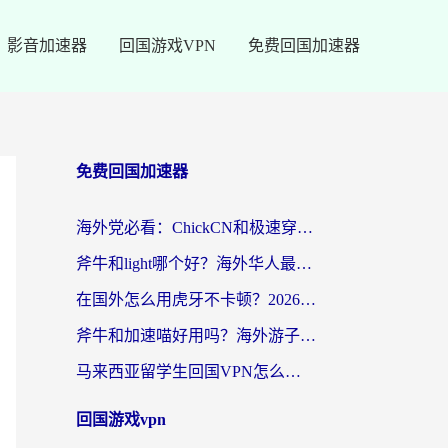
影音加速器
回国游戏VPN
免费回国加速器
免费回国加速器
海外党必看：ChickCN和极速穿梭VPN好用吗？3招教你选对回国加速器无缝刷国内资源
斧牛和light哪个好？海外华人最关心的回国加速器选择难题，一篇讲透
在国外怎么用虎牙不卡顿？2026海外华人亲测有效的回国加速器选择指南
斧牛和加速喵好用吗？海外游子的真实选择困境
马来西亚留学生回国VPN怎么选？3个避坑点+1款实测好用的加速器推荐
回国游戏vpn