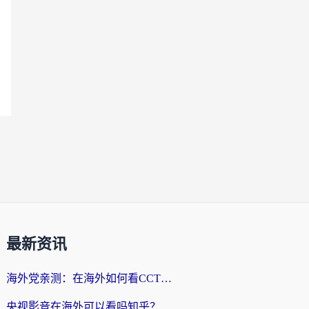
最新资讯
海外党亲测：在海外如何看CCTV？告别“仅限大陆播放”的实用指南
央视影音在海外可以看吗知乎？留学生亲测：3步解决地域限制+追剧自由