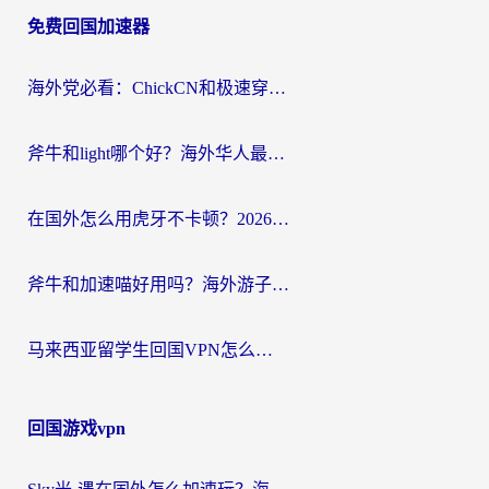
免费回国加速器
导
航
海外党必看：ChickCN和极速穿梭VPN好用吗？3招教你选对回国加速器无缝刷国内资源
斧牛和light哪个好？海外华人最关心的回国加速器选择难题，一篇讲透
在国外怎么用虎牙不卡顿？2026海外华人亲测有效的回国加速器选择指南
斧牛和加速喵好用吗？海外游子的真实选择困境
马来西亚留学生回国VPN怎么选？3个避坑点+1款实测好用的加速器推荐
回国游戏vpn