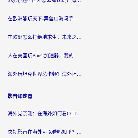
Sky光·遇在国外怎么加速玩？海外党亲测有效的国服游戏加速指南
在欧洲能玩天下-异兽山海吗手游？海外玩家的加速器生存指南
在欧洲怎么打绝地求生：未来之役不卡？留学生亲测的加速器避坑指南
人在美国玩BanG加速器，我的延迟终于绿了
海外玩坦克世界总卡顿？海外坦克世界加速器有哪些？实测好用的选择在这里
影音加速器
海外党亲测：在海外如何看CCTV？告别“仅限大陆播放”的实用指南
央视影音在海外可以看吗知乎？留学生亲测：3步解决地域限制+追剧自由