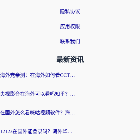
隐私协议
应用权限
联系我们
最新资讯
海外党亲测：在海外如何看CCTV？告别“仅限大陆播放”的实用指南
央视影音在海外可以看吗知乎？留学生亲测：3步解决地域限制+追剧自由
在国外怎么看咪咕视频软件？海外党亲测有效的回国加速方案
12123在国外能登录吗？海外华人必看的回国加速实用指南