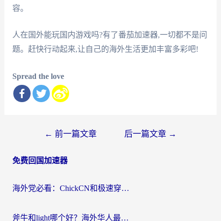
容。
人在国外能玩国内游戏吗?有了番茄加速器,一切都不是问
题。赶快行动起来,让自己的海外生活更加丰富多彩吧!
Spread the love
文
←
前一篇文章
后一篇文章
→
章
免费回国加速器
导
航
海外党必看：ChickCN和极速穿梭VPN好用吗？3招教你选对回国加速器无缝刷国内资源
斧牛和light哪个好？海外华人最关心的回国加速器选择难题，一篇讲透