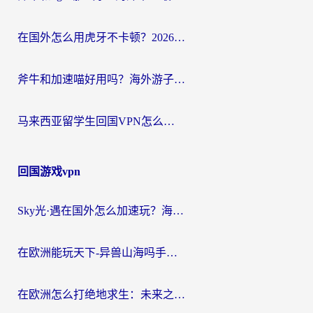
在国外怎么用虎牙不卡顿？2026海外华人亲测有效的回国加速器选择指南
斧牛和加速喵好用吗？海外游子的真实选择困境
马来西亚留学生回国VPN怎么选？3个避坑点+1款实测好用的加速器推荐
回国游戏vpn
Sky光·遇在国外怎么加速玩？海外党亲测有效的国服游戏加速指南
在欧洲能玩天下-异兽山海吗手游？海外玩家的加速器生存指南
在欧洲怎么打绝地求生：未来之役不卡？留学生亲测的加速器避坑指南