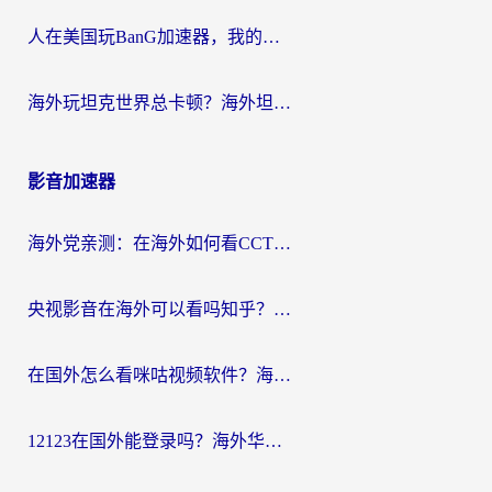
人在美国玩BanG加速器，我的延迟终于绿了
海外玩坦克世界总卡顿？海外坦克世界加速器有哪些？实测好用的选择在这里
影音加速器
海外党亲测：在海外如何看CCTV？告别“仅限大陆播放”的实用指南
央视影音在海外可以看吗知乎？留学生亲测：3步解决地域限制+追剧自由
在国外怎么看咪咕视频软件？海外党亲测有效的回国加速方案
12123在国外能登录吗？海外华人必看的回国加速实用指南