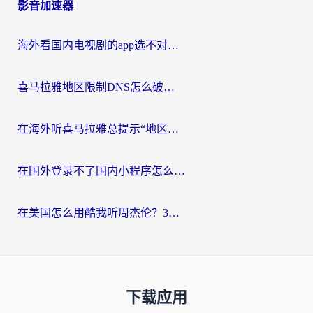
影音加速器
海外看国内电视剧的app选不对？这份回国加速器避坑指南帮你流畅追剧
喜马拉雅地区限制DNS怎么破？海外党听国内音乐听书的终极解决方案
在海外听喜马拉雅总提示“地区限制”？3步轻松解除+听国内音乐全攻略
在国外登录不了国内小程序怎么办？选对回国加速器，轻松解锁国内资源
在美国怎么用酷我听周杰伦？3步搞定海外听歌难题
下载应用