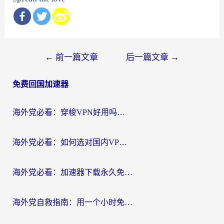
文
←
前一篇文章
后一篇文章
→
章
免费回国加速器
导
航
海外党必看：穿梭VPN好用吗？和云帆VPN对比哪个回国效果更好？附真实测评+避坑指南
海外党必看：如何选对国内VPN，实现无缝访问国内资源？
海外党必看：加速器下载永久免费版真的存在吗？教你无缝访问国内资源的正确姿势
海外党自救指南：用一个小时免费加速器，轻松打破国内资源访问壁垒？