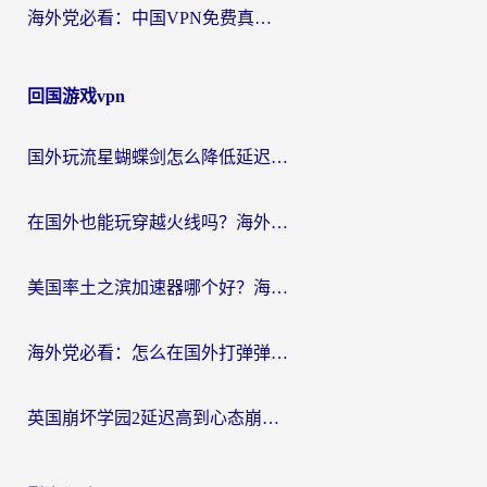
海外党必看：中国VPN免费真的靠谱吗？手把手教你选对回国加速器
回国游戏vpn
国外玩流星蝴蝶剑怎么降低延迟？海外党必看的加速秘籍（含欧洲鸣潮&彩虹岛优化攻略）
在国外也能玩穿越火线吗？海外玩家国服游戏畅玩终极指南
美国率土之滨加速器哪个好？海外党国服游戏畅玩终极指南（附多游戏解决方案）
海外党必看：怎么在国外打弹弹堂不卡？番茄加速器亲测指南
英国崩坏学园2延迟高到心态崩？海外党国服游戏加速终极指南