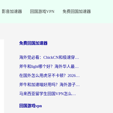
影音加速器
回国游戏VPN
免费回国加速器
免费回国加速器
海外党必看：ChickCN和极速穿梭VPN好用吗？3招教你选对回国加速器无缝刷国内资源
斧牛和light哪个好？海外华人最关心的回国加速器选择难题，一篇讲透
在国外怎么用虎牙不卡顿？2026海外华人亲测有效的回国加速器选择指南
斧牛和加速喵好用吗？海外游子的真实选择困境
马来西亚留学生回国VPN怎么选？3个避坑点+1款实测好用的加速器推荐
回国游戏vpn