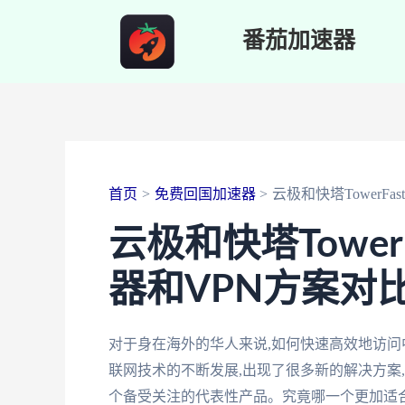
跳
番茄加速器
至
内
容
首页
免费回国加速器
云极和快塔TowerFa
云极和快塔Towe
器和VPN方案对
对于身在海外的华人来说,如何快速高效地访问
联网技术的不断发展,出现了很多新的解决方案,比如
个备受关注的代表性产品。究竟哪一个更加适