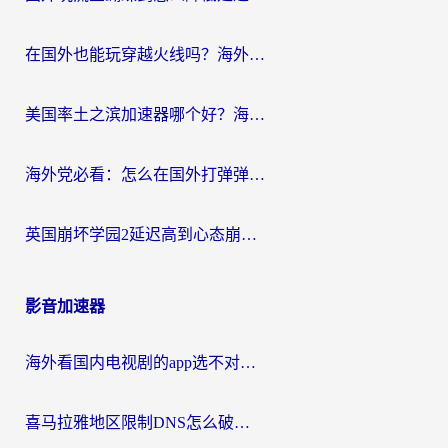
在国外也能玩穿越火线吗？海外玩家国服游戏畅玩终极指南
美国率土之滨加速器哪个好？海外党国服游戏畅玩终极指南（附多游戏解决方案）
海外党必看：怎么在国外打弹弹堂不卡？番茄加速器亲测指南
英国崩坏学园2延迟高到心态崩？海外党国服游戏加速终极指南
影音加速器
海外看国内电视剧的app选不对？这份回国加速器避坑指南帮你流畅追剧
喜马拉雅地区限制DNS怎么破？海外党听国内音乐听书的终极解决方案