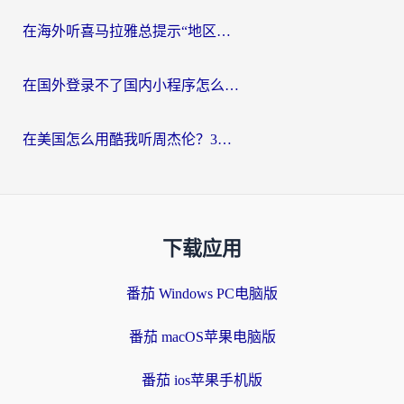
在海外听喜马拉雅总提示“地区限制”？3步轻松解除+听国内音乐全攻略
在国外登录不了国内小程序怎么办？选对回国加速器，轻松解锁国内资源
在美国怎么用酷我听周杰伦？3步搞定海外听歌难题
下载应用
番茄 Windows PC电脑版
番茄 macOS苹果电脑版
番茄 ios苹果手机版