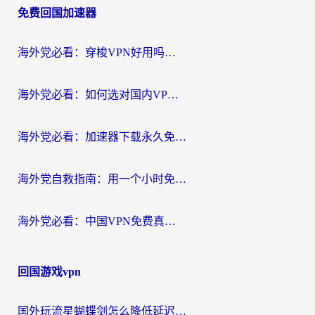
免费回国加速器
导
航
海外党必看：穿梭VPN好用吗？和云帆VPN对比哪个回国效果更好？附真实测评+避坑指南
海外党必看：如何选对国内VPN，实现无缝访问国内资源？
海外党必看：加速器下载永久免费版真的存在吗？教你无缝访问国内资源的正确姿势
海外党自救指南：用一个小时免费加速器，轻松打破国内资源访问壁垒？
海外党必看：中国VPN免费真的靠谱吗？手把手教你选对回国加速器
回国游戏vpn
国外玩流星蝴蝶剑怎么降低延迟？海外党必看的加速秘籍（含欧洲鸣潮&彩虹岛优化攻略）