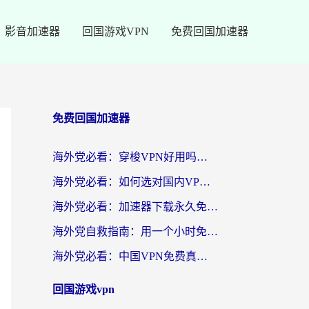
影音加速器
回国游戏VPN
免费回国加速器
免费回国加速器
海外党必看：穿梭VPN好用吗？和云帆VPN对比哪个回国效果更好？附真实测评+避坑指南
海外党必看：如何选对国内VPN，实现无缝访问国内资源？
海外党必看：加速器下载永久免费版真的存在吗？教你无缝访问国内资源的正确姿势
海外党自救指南：用一个小时免费加速器，轻松打破国内资源访问壁垒？
海外党必看：中国VPN免费真的靠谱吗？手把手教你选对回国加速器
回国游戏vpn