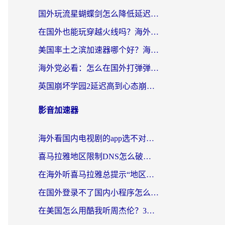
国外玩流星蝴蝶剑怎么降低延迟？海外党必看的加速秘籍（含欧洲鸣潮&彩虹岛优化攻略）
在国外也能玩穿越火线吗？海外玩家国服游戏畅玩终极指南
美国率土之滨加速器哪个好？海外党国服游戏畅玩终极指南（附多游戏解决方案）
海外党必看：怎么在国外打弹弹堂不卡？番茄加速器亲测指南
英国崩坏学园2延迟高到心态崩？海外党国服游戏加速终极指南
影音加速器
海外看国内电视剧的app选不对？这份回国加速器避坑指南帮你流畅追剧
喜马拉雅地区限制DNS怎么破？海外党听国内音乐听书的终极解决方案
在海外听喜马拉雅总提示“地区限制”？3步轻松解除+听国内音乐全攻略
在国外登录不了国内小程序怎么办？选对回国加速器，轻松解锁国内资源
在美国怎么用酷我听周杰伦？3步搞定海外听歌难题