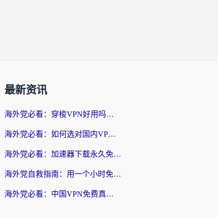
最新资讯
海外党必看：穿梭VPN好用吗？和云帆VPN对比哪个回国效果更好？附真实测评+避坑指南
海外党必看：如何选对国内VPN，实现无缝访问国内资源？
海外党必看：加速器下载永久免费版真的存在吗？教你无缝访问国内资源的正确姿势
海外党自救指南：用一个小时免费加速器，轻松打破国内资源访问壁垒？
海外党必看：中国VPN免费真的靠谱吗？手把手教你选对回国加速器