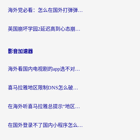
海外党必看：怎么在国外打弹弹堂不卡？番茄加速器亲测指南
英国崩坏学园2延迟高到心态崩？海外党国服游戏加速终极指南
影音加速器
海外看国内电视剧的app选不对？这份回国加速器避坑指南帮你流畅追剧
喜马拉雅地区限制DNS怎么破？海外党听国内音乐听书的终极解决方案
在海外听喜马拉雅总提示“地区限制”？3步轻松解除+听国内音乐全攻略
在国外登录不了国内小程序怎么办？选对回国加速器，轻松解锁国内资源