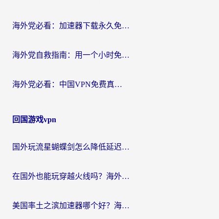
海外党必看：加速器下载永久免费版真的存在吗？教你无缝访问国内资源的正确姿势
海外党自救指南：用一个小时免费加速器，轻松打破国内资源访问壁垒？
海外党必看：中国VPN免费真的靠谱吗？手把手教你选对回国加速器
回国游戏vpn
国外玩流星蝴蝶剑怎么降低延迟？海外党必看的加速秘籍（含欧洲鸣潮&彩虹岛优化攻略）
在国外也能玩穿越火线吗？海外玩家国服游戏畅玩终极指南
美国率土之滨加速器哪个好？海外党国服游戏畅玩终极指南（附多游戏解决方案）