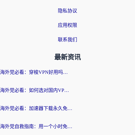
隐私协议
应用权限
联系我们
最新资讯
海外党必看：穿梭VPN好用吗？和云帆VPN对比哪个回国效果更好？附真实测评+避坑指南
海外党必看：如何选对国内VPN，实现无缝访问国内资源？
海外党必看：加速器下载永久免费版真的存在吗？教你无缝访问国内资源的正确姿势
海外党自救指南：用一个小时免费加速器，轻松打破国内资源访问壁垒？