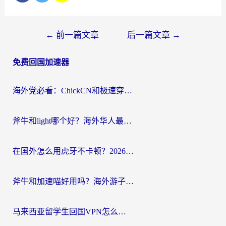
文
←
前一篇文章
后一篇文章
→
章
免费回国加速器
导
航
海外党必看：ChickCN和极速穿梭VPN好用吗？3招教你选对回国加速器无缝刷国内资源
斧牛和light哪个好？海外华人最关心的回国加速器选择难题，一篇讲透
在国外怎么用虎牙不卡顿？2026海外华人亲测有效的回国加速器选择指南
斧牛和加速喵好用吗？海外游子的真实选择困境
马来西亚留学生回国VPN怎么选？3个避坑点+1款实测好用的加速器推荐