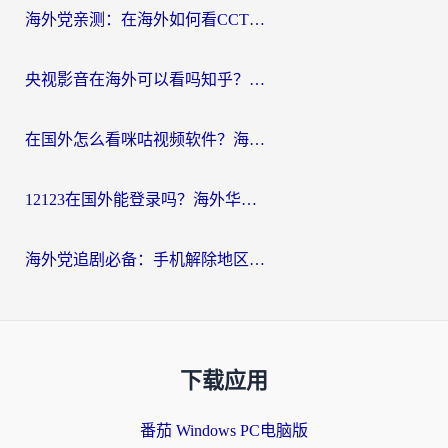
海外党亲测：在海外如何看CCTV？告别“仅限大陆播放”的实用指南
央视影音在海外可以看吗知乎？留学生亲测：3步解决地域限制+追剧自由
在国外怎么看咪咕视频软件？海外党亲测有效的回国加速方案
12123在国外能登录吗？海外华人必看的回国加速实用指南
海外党追剧必备：手机解除地区限制app怎么选？解决央视视频&国内剧地区限制全指南
下载应用
番茄 Windows PC电脑版