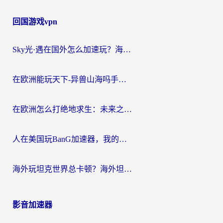
回国游戏vpn
Sky光·遇在国外怎么加速玩？海外党亲测有效的国服游戏加速指南
在欧洲能玩天下-异兽山海吗手游？海外玩家的加速器生存指南
在欧洲怎么打绝地求生：未来之役不卡？留学生亲测的加速器避坑指南
人在美国玩BanG加速器，我的延迟终于绿了
海外玩坦克世界总卡顿？海外坦克世界加速器有哪些？实测好用的选择在这里
影音加速器