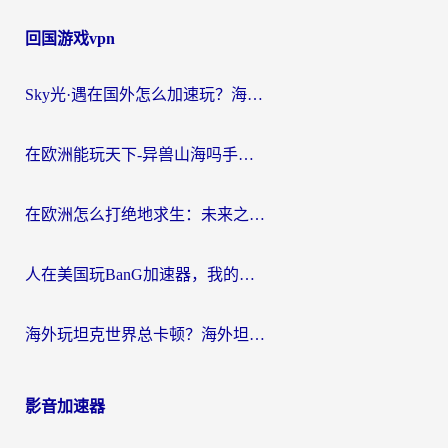
回国游戏vpn
Sky光·遇在国外怎么加速玩？海外党亲测有效的国服游戏加速指南
在欧洲能玩天下-异兽山海吗手游？海外玩家的加速器生存指南
在欧洲怎么打绝地求生：未来之役不卡？留学生亲测的加速器避坑指南
人在美国玩BanG加速器，我的延迟终于绿了
海外玩坦克世界总卡顿？海外坦克世界加速器有哪些？实测好用的选择在这里
影音加速器