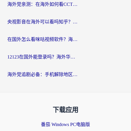
海外党亲测：在海外如何看CCTV？告别“仅限大陆播放”的实用指南
央视影音在海外可以看吗知乎？留学生亲测：3步解决地域限制+追剧自由
在国外怎么看咪咕视频软件？海外党亲测有效的回国加速方案
12123在国外能登录吗？海外华人必看的回国加速实用指南
海外党追剧必备：手机解除地区限制app怎么选？解决央视视频&国内剧地区限制全指南
下载应用
番茄 Windows PC电脑版