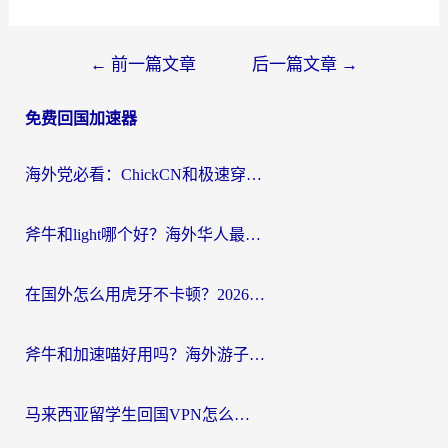
文
←
前一篇文章
后一篇文章
→
章
免费回国加速器
导
航
海外党必看：ChickCN和极速穿梭VPN好用吗？3招教你选对回国加速器无缝刷国内资源
斧牛和light哪个好？海外华人最关心的回国加速器选择难题，一篇讲透
在国外怎么用虎牙不卡顿？2026海外华人亲测有效的回国加速器选择指南
斧牛和加速喵好用吗？海外游子的真实选择困境
马来西亚留学生回国VPN怎么选？3个避坑点+1款实测好用的加速器推荐