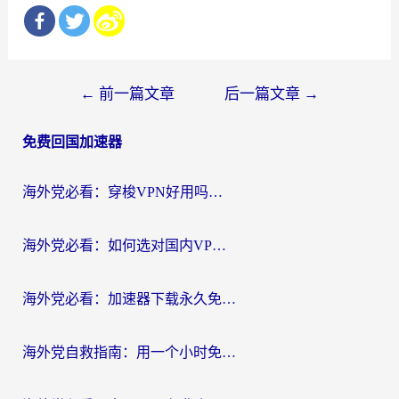
文
←
前一篇文章
后一篇文章
→
章
免费回国加速器
导
航
海外党必看：穿梭VPN好用吗？和云帆VPN对比哪个回国效果更好？附真实测评+避坑指南
海外党必看：如何选对国内VPN，实现无缝访问国内资源？
海外党必看：加速器下载永久免费版真的存在吗？教你无缝访问国内资源的正确姿势
海外党自救指南：用一个小时免费加速器，轻松打破国内资源访问壁垒？