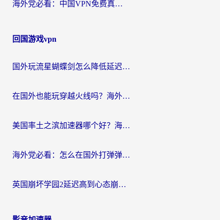
海外党必看：中国VPN免费真的靠谱吗？手把手教你选对回国加速器
回国游戏vpn
国外玩流星蝴蝶剑怎么降低延迟？海外党必看的加速秘籍（含欧洲鸣潮&彩虹岛优化攻略）
在国外也能玩穿越火线吗？海外玩家国服游戏畅玩终极指南
美国率土之滨加速器哪个好？海外党国服游戏畅玩终极指南（附多游戏解决方案）
海外党必看：怎么在国外打弹弹堂不卡？番茄加速器亲测指南
英国崩坏学园2延迟高到心态崩？海外党国服游戏加速终极指南
影音加速器