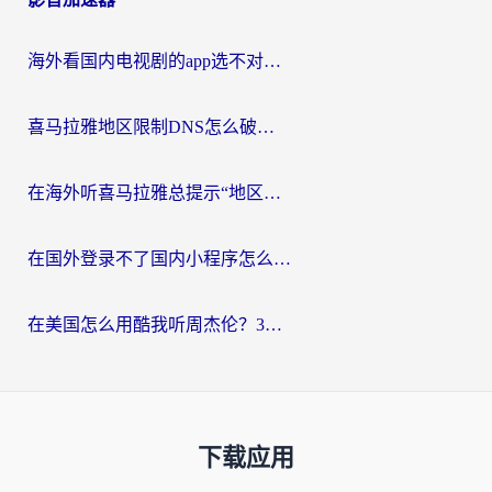
海外看国内电视剧的app选不对？这份回国加速器避坑指南帮你流畅追剧
喜马拉雅地区限制DNS怎么破？海外党听国内音乐听书的终极解决方案
在海外听喜马拉雅总提示“地区限制”？3步轻松解除+听国内音乐全攻略
在国外登录不了国内小程序怎么办？选对回国加速器，轻松解锁国内资源
在美国怎么用酷我听周杰伦？3步搞定海外听歌难题
下载应用