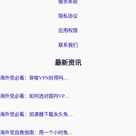
服务条款
隐私协议
应用权限
联系我们
最新资讯
海外党必看：穿梭VPN好用吗？和云帆VPN对比哪个回国效果更好？附真实测评+避坑指南
海外党必看：如何选对国内VPN，实现无缝访问国内资源？
海外党必看：加速器下载永久免费版真的存在吗？教你无缝访问国内资源的正确姿势
海外党自救指南：用一个小时免费加速器，轻松打破国内资源访问壁垒？