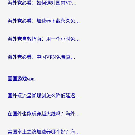
海外党必看：如何选对国内VPN，实现无缝访问国内资源？
海外党必看：加速器下载永久免费版真的存在吗？教你无缝访问国内资源的正确姿势
海外党自救指南：用一个小时免费加速器，轻松打破国内资源访问壁垒？
海外党必看：中国VPN免费真的靠谱吗？手把手教你选对回国加速器
回国游戏vpn
国外玩流星蝴蝶剑怎么降低延迟？海外党必看的加速秘籍（含欧洲鸣潮&彩虹岛优化攻略）
在国外也能玩穿越火线吗？海外玩家国服游戏畅玩终极指南
美国率土之滨加速器哪个好？海外党国服游戏畅玩终极指南（附多游戏解决方案）