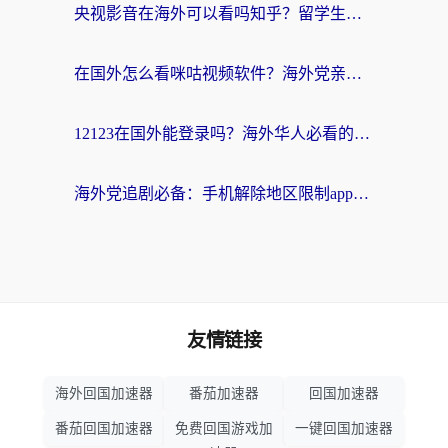
央视影音在海外可以看吗知乎？留学生亲测：3步解决地域限制+追剧自由
在国外怎么看咪咕视频软件？海外党亲测有效的回国加速方案
12123在国外能登录吗？海外华人必看的回国加速实用指南
海外党追剧必备：手机解除地区限制app怎么选？解决央视视频&国内剧地区限制全指南
友情链接
海外回国加速器
番茄加速器
回国加速器
番茄回国加速器
免费回国游戏加
一键回国加速器