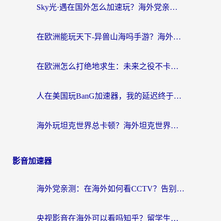
Sky光·遇在国外怎么加速玩？海外党亲测有效的国服游戏加速指南
在欧洲能玩天下-异兽山海吗手游？海外玩家的加速器生存指南
在欧洲怎么打绝地求生：未来之役不卡？留学生亲测的加速器避坑指南
人在美国玩BanG加速器，我的延迟终于绿了
海外玩坦克世界总卡顿？海外坦克世界加速器有哪些？实测好用的选择在这里
影音加速器
海外党亲测：在海外如何看CCTV？告别“仅限大陆播放”的实用指南
央视影音在海外可以看吗知乎？留学生亲测：3步解决地域限制+追剧自由