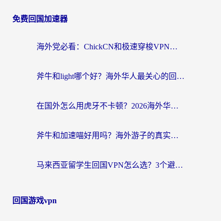
免费回国加速器
海外党必看：ChickCN和极速穿梭VPN好用吗？3招教你选对回国加速器无缝刷国内资源
斧牛和light哪个好？海外华人最关心的回国加速器选择难题，一篇讲透
在国外怎么用虎牙不卡顿？2026海外华人亲测有效的回国加速器选择指南
斧牛和加速喵好用吗？海外游子的真实选择困境
马来西亚留学生回国VPN怎么选？3个避坑点+1款实测好用的加速器推荐
回国游戏vpn