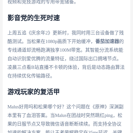
视频和竞技游戏的专用带宽储备。
影音党的生死时速
上周五追《庆余年2》更新时，我同时用三台设备做了残
酷测试。当松果在1080p画质下开始缓冲，
番茄加速器
的
专线通道却流畅跑满独享100M带宽。其智能分流系统能
自动识别爱优腾的流量特征，绕过国际出口拥堵节点。
凌晨三点看B站直播不卡顿的体验，背后是动态路由算法
在持续优化传输路径。
游戏玩家的复活甲
Malus好用吗和松果哪个好？这个问题在《原神》深渊副
本里有了血泪答案。当Malus在团战时突然跳红ping，松
果的日服节点又导致微信语音断断续续。而支持全协议
加速的解决方案，能让王者荣耀稳定在35ms延迟。关键