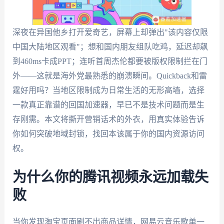
深夜在异国他乡打开爱奇艺，屏幕上却弹出"该内容仅限
中国大陆地区观看"；想和国内朋友组队吃鸡，延迟却飙
到460ms卡成PPT；连听首周杰伦都要被版权限制拦在门
外——这就是海外党最熟悉的崩溃瞬间。Quickback和雷
霆好用吗？当地区限制成为日常生活的无形高墙，选择
一款真正靠谱的回国加速器，早已不是技术问题而是生
存刚需。本文将撕开营销话术的外衣，用真实体验告诉
你如何突破地域封锁，找回本该属于你的国内资源访问
权。
为什么你的腾讯视频永远加载失
败
当你发现淘宝页面刷不出商品详情，网易云音乐歌单一