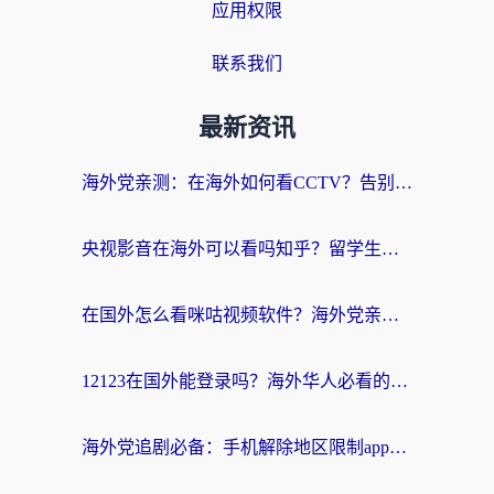
应用权限
联系我们
最新资讯
海外党亲测：在海外如何看CCTV？告别“仅限大陆播放”的实用指南
央视影音在海外可以看吗知乎？留学生亲测：3步解决地域限制+追剧自由
在国外怎么看咪咕视频软件？海外党亲测有效的回国加速方案
12123在国外能登录吗？海外华人必看的回国加速实用指南
海外党追剧必备：手机解除地区限制app怎么选？解决央视视频&国内剧地区限制全指南