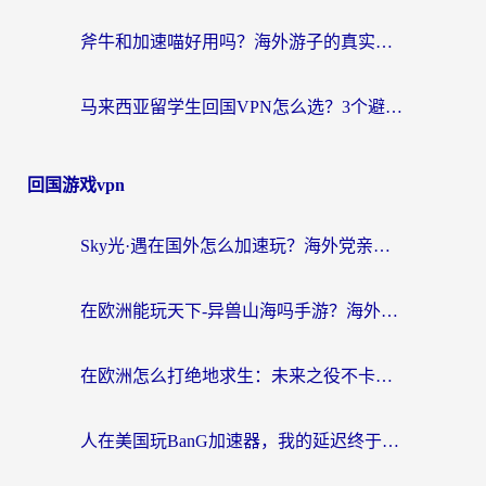
斧牛和加速喵好用吗？海外游子的真实选择困境
马来西亚留学生回国VPN怎么选？3个避坑点+1款实测好用的加速器推荐
回国游戏vpn
Sky光·遇在国外怎么加速玩？海外党亲测有效的国服游戏加速指南
在欧洲能玩天下-异兽山海吗手游？海外玩家的加速器生存指南
在欧洲怎么打绝地求生：未来之役不卡？留学生亲测的加速器避坑指南
人在美国玩BanG加速器，我的延迟终于绿了