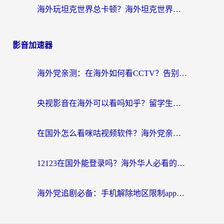
海外玩坦克世界总卡顿？海外坦克世界加速器有哪些？实测好用的选择在这里
影音加速器
海外党亲测：在海外如何看CCTV？告别“仅限大陆播放”的实用指南
央视影音在海外可以看吗知乎？留学生亲测：3步解决地域限制+追剧自由
在国外怎么看咪咕视频软件？海外党亲测有效的回国加速方案
12123在国外能登录吗？海外华人必看的回国加速实用指南
海外党追剧必备：手机解除地区限制app怎么选？解决央视视频&国内剧地区限制全指南