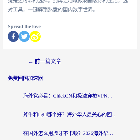
疑是更可靠的选择。别再让地域限制割裂你的生活，选
对工具，一键解锁熟悉的国内数字世界。
Spread the love
←
前一篇文章
免费回国加速器
海外党必看：ChickCN和极速穿梭VPN好用吗？3招教你选对回国加速器无缝刷国内资源
斧牛和light哪个好？海外华人最关心的回国加速器选择难题，一篇讲透
在国外怎么用虎牙不卡顿？2026海外华人亲测有效的回国加速器选择指南