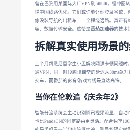
曾在巴黎用某国际大厂VPN刷bilibili，缓
懂中国线路优化。它们或许能让你登录谷歌，
像没装导航的出租车——全程绕远路。真正有
容、数据传输安全。这恰是
番茄加速器
的技术
拆解真实使用场景的
上个月帮悉尼留学生小孟解决网课卡顿问题时，
通VPN，同一时段腾讯课堂的延迟从38ms飙
交车，而番茄的影音/游戏专线是直达高铁。
当你在伦敦追《庆余年2》
智能分流系统会主动识别腾讯视频流量，自动牵
也比PandaCN的固定路由更灵活。配合独享
的是手机看一半切电脑继续追，账号权限实时