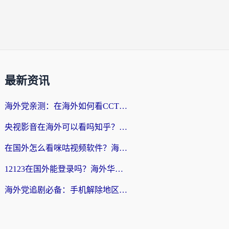
最新资讯
海外党亲测：在海外如何看CCTV？告别“仅限大陆播放”的实用指南
央视影音在海外可以看吗知乎？留学生亲测：3步解决地域限制+追剧自由
在国外怎么看咪咕视频软件？海外党亲测有效的回国加速方案
12123在国外能登录吗？海外华人必看的回国加速实用指南
海外党追剧必备：手机解除地区限制app怎么选？解决央视视频&国内剧地区限制全指南