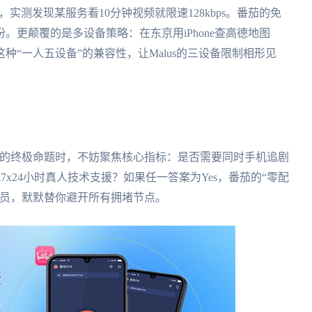
，实测发现某服务看10分钟视频就限速128kbps。番茄的免
。更颠覆的是多设备策略：在东京用iPhone查高德地图
“一人五设备”的兼容性，让Malus的三设备限制相形见
PN哪个好的终极命题时，不妨聚焦核心指标：是否需要同时手机追剧
x24小时真人技术支援？如果任一答案为Yes，番茄的“零配
航员，默默替你避开所有拥堵节点。