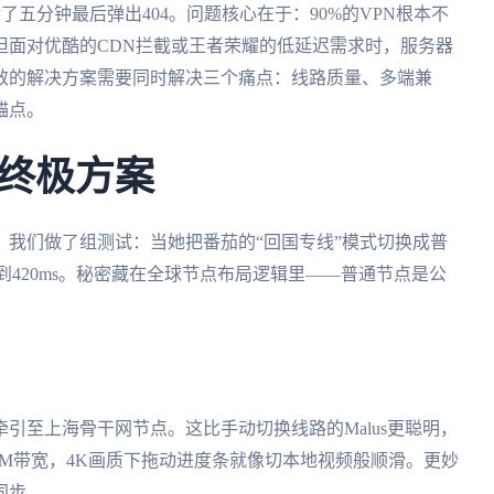
冲圈转了五分钟最后弹出404。问题核心在于：90%的VPN根本不
但面对优酷的CDN拦截或王者荣耀的低延迟需求时，服务器
效的解决方案需要同时解决三个痛点：线路质量、多端兼
锚点。
终极方案
我们做了组测试：当她把番茄的“回国专线”模式切换成普
升到420ms。秘密藏在全球节点布局逻辑里——普通节点是公
引至上海骨干网节点。这比手动切换线路的Malus更聪明，
100M带宽，4K画质下拖动进度条就像切本地视频般顺滑。更妙
同步。