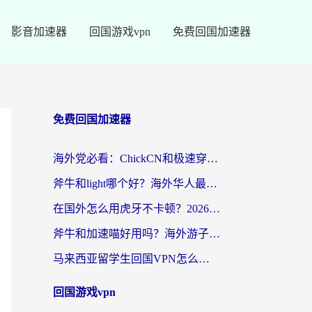
影音加速器
回国游戏vpn
免费回国加速器
免费回国加速器
海外党必看：ChickCN和极速穿梭VPN好用吗？3招教你选对回国加速器无缝刷国内资源
斧牛和light哪个好？海外华人最关心的回国加速器选择难题，一篇讲透
在国外怎么用虎牙不卡顿？2026海外华人亲测有效的回国加速器选择指南
斧牛和加速喵好用吗？海外游子的真实选择困境
马来西亚留学生回国VPN怎么选？3个避坑点+1款实测好用的加速器推荐
回国游戏vpn