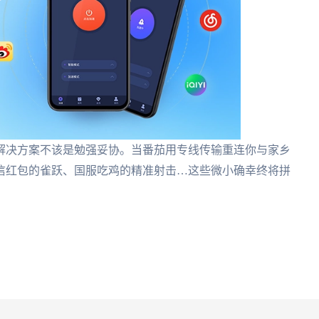
解决方案不该是勉强妥协。当番茄用专线传输重连你与家乡
信红包的雀跃、国服吃鸡的精准射击…这些微小确幸终将拼