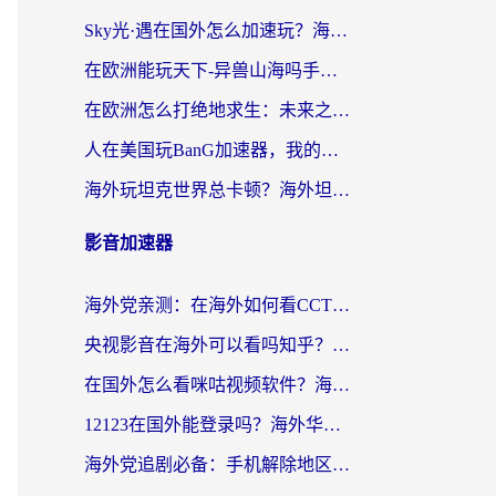
Sky光·遇在国外怎么加速玩？海外党亲测有效的国服游戏加速指南
在欧洲能玩天下-异兽山海吗手游？海外玩家的加速器生存指南
在欧洲怎么打绝地求生：未来之役不卡？留学生亲测的加速器避坑指南
人在美国玩BanG加速器，我的延迟终于绿了
海外玩坦克世界总卡顿？海外坦克世界加速器有哪些？实测好用的选择在这里
影音加速器
海外党亲测：在海外如何看CCTV？告别“仅限大陆播放”的实用指南
央视影音在海外可以看吗知乎？留学生亲测：3步解决地域限制+追剧自由
在国外怎么看咪咕视频软件？海外党亲测有效的回国加速方案
12123在国外能登录吗？海外华人必看的回国加速实用指南
海外党追剧必备：手机解除地区限制app怎么选？解决央视视频&国内剧地区限制全指南