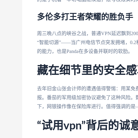
多伦多打王者荣耀的胜负手
周三晚八点的峡谷之战，普通VPN延迟飘到20
“智能切源”——当广州电信节点突发拥堵，0.
的能力，也是Panda在多设备并联时的软肋。
藏在细节里的安全感
去年旧金山张会计师的遭遇值得警惕：用某免费
报。番茄的军用级加密协议避免了这种风险。数
下，网银操作像在保险库进行。值得强调的是—
“试用vpn”背后的诚