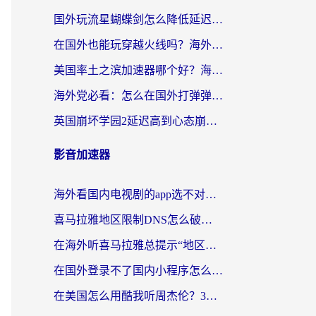
国外玩流星蝴蝶剑怎么降低延迟？海外党必看的加速秘籍（含欧洲鸣潮&彩虹岛优化攻略）
在国外也能玩穿越火线吗？海外玩家国服游戏畅玩终极指南
美国率土之滨加速器哪个好？海外党国服游戏畅玩终极指南（附多游戏解决方案）
海外党必看：怎么在国外打弹弹堂不卡？番茄加速器亲测指南
英国崩坏学园2延迟高到心态崩？海外党国服游戏加速终极指南
影音加速器
海外看国内电视剧的app选不对？这份回国加速器避坑指南帮你流畅追剧
喜马拉雅地区限制DNS怎么破？海外党听国内音乐听书的终极解决方案
在海外听喜马拉雅总提示“地区限制”？3步轻松解除+听国内音乐全攻略
在国外登录不了国内小程序怎么办？选对回国加速器，轻松解锁国内资源
在美国怎么用酷我听周杰伦？3步搞定海外听歌难题