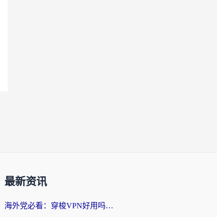
最新资讯
海外党必看：穿梭VPN好用吗？和云帆VPN对比哪个回国效果更好？附真实测评+避坑指南