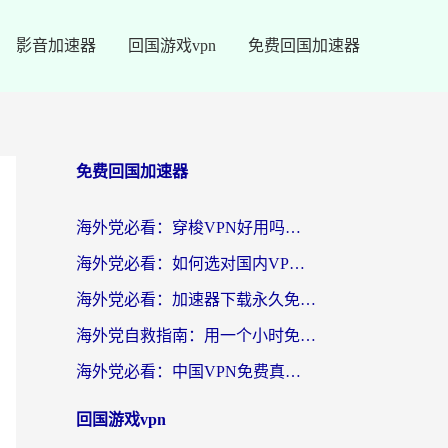
影音加速器
回国游戏vpn
免费回国加速器
免费回国加速器
海外党必看：穿梭VPN好用吗？和云帆VPN对比哪个回国效果更好？附真实测评+避坑指南
海外党必看：如何选对国内VPN，实现无缝访问国内资源？
海外党必看：加速器下载永久免费版真的存在吗？教你无缝访问国内资源的正确姿势
海外党自救指南：用一个小时免费加速器，轻松打破国内资源访问壁垒？
海外党必看：中国VPN免费真的靠谱吗？手把手教你选对回国加速器
回国游戏vpn