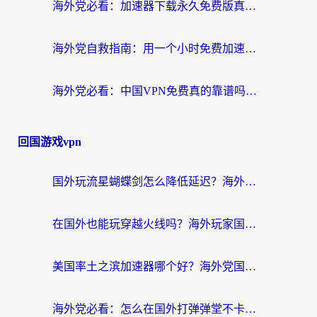
海外党必看：加速器下载永久免费版真的存在吗？教你无缝访问国内资源的正确姿势
海外党自救指南：用一个小时免费加速器，轻松打破国内资源访问壁垒？
海外党必看：中国VPN免费真的靠谱吗？手把手教你选对回国加速器
回国游戏vpn
国外玩流星蝴蝶剑怎么降低延迟？海外党必看的加速秘籍（含欧洲鸣潮&彩虹岛优化攻略）
在国外也能玩穿越火线吗？海外玩家国服游戏畅玩终极指南
美国率土之滨加速器哪个好？海外党国服游戏畅玩终极指南（附多游戏解决方案）
海外党必看：怎么在国外打弹弹堂不卡？番茄加速器亲测指南