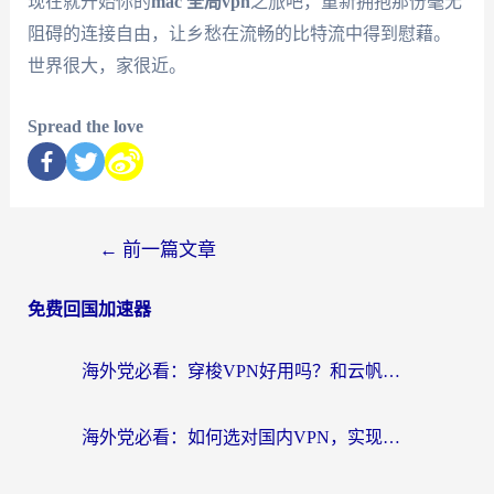
现在就开始你的
mac 全局vpn
之旅吧，重新拥抱那份毫无
阻碍的连接自由，让乡愁在流畅的比特流中得到慰藉。
世界很大，家很近。
Spread the love
←
前一篇文章
免费回国加速器
海外党必看：穿梭VPN好用吗？和云帆VPN对比哪个回国效果更好？附真实测评+避坑指南
海外党必看：如何选对国内VPN，实现无缝访问国内资源？