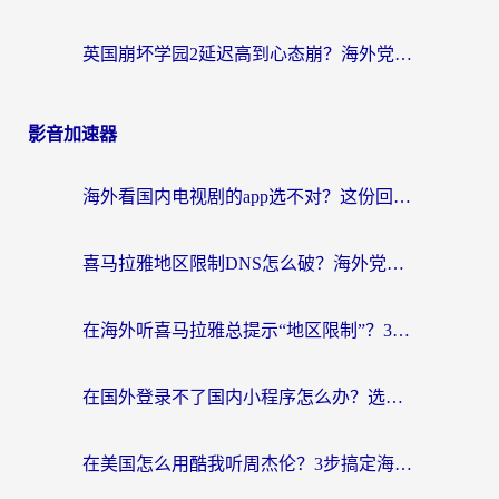
英国崩坏学园2延迟高到心态崩？海外党国服游戏加速终极指南
影音加速器
海外看国内电视剧的app选不对？这份回国加速器避坑指南帮你流畅追剧
喜马拉雅地区限制DNS怎么破？海外党听国内音乐听书的终极解决方案
在海外听喜马拉雅总提示“地区限制”？3步轻松解除+听国内音乐全攻略
在国外登录不了国内小程序怎么办？选对回国加速器，轻松解锁国内资源
在美国怎么用酷我听周杰伦？3步搞定海外听歌难题