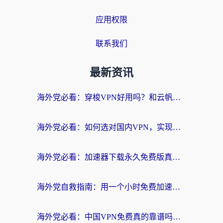
应用权限
联系我们
最新资讯
海外党必看：穿梭VPN好用吗？和云帆VPN对比哪个回国效果更好？附真实测评+避坑指南
海外党必看：如何选对国内VPN，实现无缝访问国内资源？
海外党必看：加速器下载永久免费版真的存在吗？教你无缝访问国内资源的正确姿势
海外党自救指南：用一个小时免费加速器，轻松打破国内资源访问壁垒？
海外党必看：中国VPN免费真的靠谱吗？手把手教你选对回国加速器