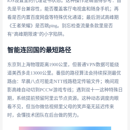
iOS设置里的代理证书状态。这种操作逻辑值得参考：首
先是平台兼容性，能否覆盖客厅电视盒和随身手机；再
看是否内置百度网盘等特殊优化通道；最后测试高峰期
《王者荣耀》是否跳ping。别忘检查流量条款里是否
有"高峰期限速"的小字陷阱。
智能连回国的最短路径
东京到上海物理距离1900公里，但普通VPN数据可能绕
道美西多走13000公里。番茄的路径算法会持续探测最优
路由：早晨八点可能走NTT线路稳定传输文件；晚间观
影高峰自动切到PCCW游戏专线；遇到双十一这种特殊日
期，系统提前预留阿里云节点资源。这种动态调度肉眼
看不见，但当你微信视频里父母的笑声毫无延迟传来
时，会懂技术团队在后台做的努力。