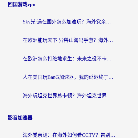
回国游戏vpn
Sky光·遇在国外怎么加速玩？海外党亲测有效的国服游戏加速指南
在欧洲能玩天下-异兽山海吗手游？海外玩家的加速器生存指南
在欧洲怎么打绝地求生：未来之役不卡？留学生亲测的加速器避坑指南
人在美国玩BanG加速器，我的延迟终于绿了
海外玩坦克世界总卡顿？海外坦克世界加速器有哪些？实测好用的选择在这里
影音加速器
海外党亲测：在海外如何看CCTV？告别“仅限大陆播放”的实用指南