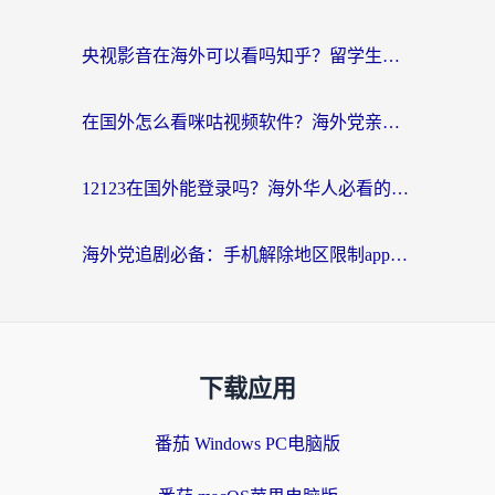
央视影音在海外可以看吗知乎？留学生亲测：3步解决地域限制+追剧自由
在国外怎么看咪咕视频软件？海外党亲测有效的回国加速方案
12123在国外能登录吗？海外华人必看的回国加速实用指南
海外党追剧必备：手机解除地区限制app怎么选？解决央视视频&国内剧地区限制全指南
下载应用
番茄 Windows PC电脑版