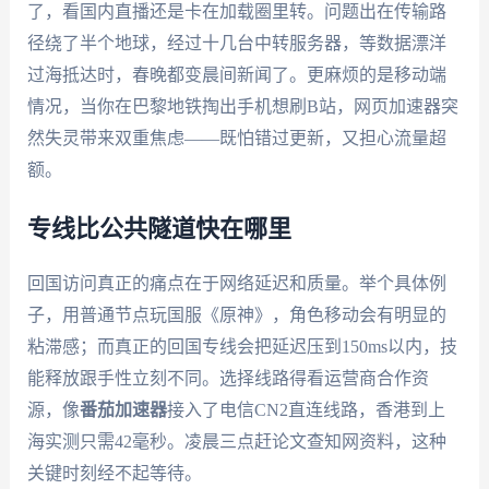
了，看国内直播还是卡在加载圈里转。问题出在传输路
径绕了半个地球，经过十几台中转服务器，等数据漂洋
过海抵达时，春晚都变晨间新闻了。更麻烦的是移动端
情况，当你在巴黎地铁掏出手机想刷B站，网页加速器突
然失灵带来双重焦虑——既怕错过更新，又担心流量超
额。
专线比公共隧道快在哪里
回国访问真正的痛点在于网络延迟和质量。举个具体例
子，用普通节点玩国服《原神》，角色移动会有明显的
粘滞感；而真正的回国专线会把延迟压到150ms以内，技
能释放跟手性立刻不同。选择线路得看运营商合作资
源，像
番茄加速器
接入了电信CN2直连线路，香港到上
海实测只需42毫秒。凌晨三点赶论文查知网资料，这种
关键时刻经不起等待。