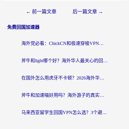
←
前一篇文章
后一篇文章
→
免费回国加速器
海外党必看：ChickCN和极速穿梭VPN好用吗？3招教你选对回国加速器无缝刷国内资源
斧牛和light哪个好？海外华人最关心的回国加速器选择难题，一篇讲透
在国外怎么用虎牙不卡顿？2026海外华人亲测有效的回国加速器选择指南
斧牛和加速喵好用吗？海外游子的真实选择困境
马来西亚留学生回国VPN怎么选？3个避坑点+1款实测好用的加速器推荐