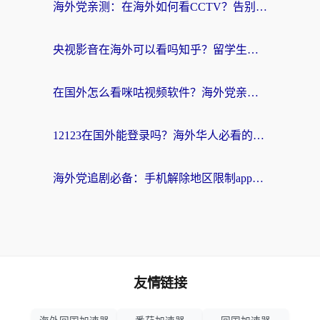
海外党亲测：在海外如何看CCTV？告别“仅限大陆播放”的实用指南
央视影音在海外可以看吗知乎？留学生亲测：3步解决地域限制+追剧自由
在国外怎么看咪咕视频软件？海外党亲测有效的回国加速方案
12123在国外能登录吗？海外华人必看的回国加速实用指南
海外党追剧必备：手机解除地区限制app怎么选？解决央视视频&国内剧地区限制全指南
友情链接